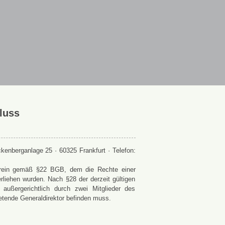
luss
enberganlage 25 · 60325 Frankfurt · Telefon:
 Verein gemäß §22 BGB, dem die Rechte einer
rliehen wurden. Nach §28 der derzeit gültigen
ußergerichtlich durch zwei Mitglieder des
retende Generaldirektor befinden muss.