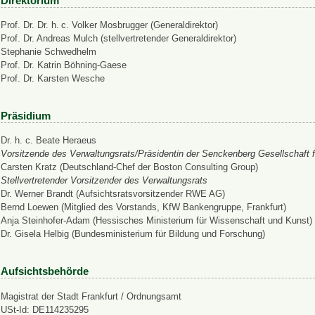
Direktorium
Prof. Dr. Dr. h. c. Volker Mosbrugger (Generaldirektor)
Prof. Dr. Andreas Mulch (stellvertretender Generaldirektor)
Stephanie Schwedhelm
Prof. Dr. Katrin Böhning-Gaese
Prof. Dr. Karsten Wesche
Präsidium
Dr. h. c. Beate Heraeus
Vorsitzende des Verwaltungsrats/Präsidentin der Senckenberg Gesellschaft f
Carsten Kratz (Deutschland-Chef der Boston Consulting Group)
Stellvertretender Vorsitzender des Verwaltungsrats
Dr. Werner Brandt (Aufsichtsratsvorsitzender RWE AG)
Bernd Loewen (Mitglied des Vorstands, KfW Bankengruppe, Frankfurt)
Anja Steinhofer-Adam (Hessisches Ministerium für Wissenschaft und Kunst)
Dr. Gisela Helbig (Bundesministerium für Bildung und Forschung)
Aufsichtsbehörde
Magistrat der Stadt Frankfurt / Ordnungsamt
USt-Id: DE114235295