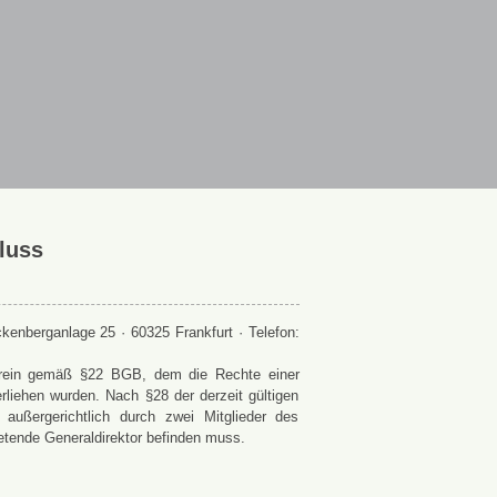
luss
enberganlage 25 · 60325 Frankfurt · Telefon:
 Verein gemäß §22 BGB, dem die Rechte einer
rliehen wurden. Nach §28 der derzeit gültigen
ußergerichtlich durch zwei Mitglieder des
retende Generaldirektor befinden muss.