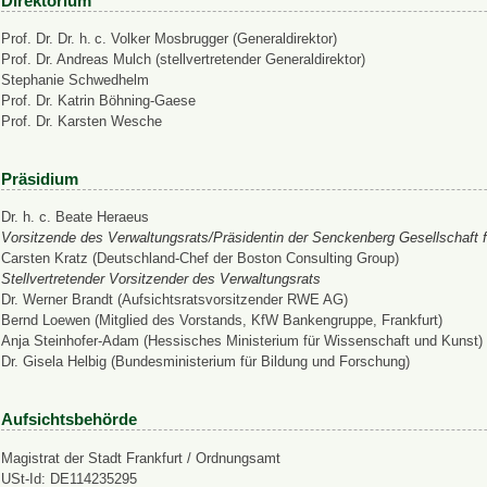
Direktorium
Prof. Dr. Dr. h. c. Volker Mosbrugger (Generaldirektor)
Prof. Dr. Andreas Mulch (stellvertretender Generaldirektor)
Stephanie Schwedhelm
Prof. Dr. Katrin Böhning-Gaese
Prof. Dr. Karsten Wesche
Präsidium
Dr. h. c. Beate Heraeus
Vorsitzende des Verwaltungsrats/Präsidentin der Senckenberg Gesellschaft f
Carsten Kratz (Deutschland-Chef der Boston Consulting Group)
Stellvertretender Vorsitzender des Verwaltungsrats
Dr. Werner Brandt (Aufsichtsratsvorsitzender RWE AG)
Bernd Loewen (Mitglied des Vorstands, KfW Bankengruppe, Frankfurt)
Anja Steinhofer-Adam (Hessisches Ministerium für Wissenschaft und Kunst)
Dr. Gisela Helbig (Bundesministerium für Bildung und Forschung)
Aufsichtsbehörde
Magistrat der Stadt Frankfurt / Ordnungsamt
USt-Id: DE114235295