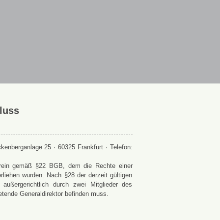
luss
enberganlage 25 · 60325 Frankfurt · Telefon:
 Verein gemäß §22 BGB, dem die Rechte einer
rliehen wurden. Nach §28 der derzeit gültigen
ußergerichtlich durch zwei Mitglieder des
retende Generaldirektor befinden muss.