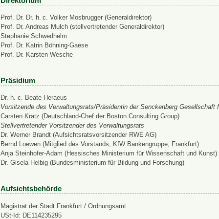
Direktorium
Prof. Dr. Dr. h. c. Volker Mosbrugger (Generaldirektor)
Prof. Dr. Andreas Mulch (stellvertretender Generaldirektor)
Stephanie Schwedhelm
Prof. Dr. Katrin Böhning-Gaese
Prof. Dr. Karsten Wesche
Präsidium
Dr. h. c. Beate Heraeus
Vorsitzende des Verwaltungsrats/Präsidentin der Senckenberg Gesellschaft f
Carsten Kratz (Deutschland-Chef der Boston Consulting Group)
Stellvertretender Vorsitzender des Verwaltungsrats
Dr. Werner Brandt (Aufsichtsratsvorsitzender RWE AG)
Bernd Loewen (Mitglied des Vorstands, KfW Bankengruppe, Frankfurt)
Anja Steinhofer-Adam (Hessisches Ministerium für Wissenschaft und Kunst)
Dr. Gisela Helbig (Bundesministerium für Bildung und Forschung)
Aufsichtsbehörde
Magistrat der Stadt Frankfurt / Ordnungsamt
USt-Id: DE114235295