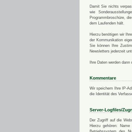
Damit Sie nichts verpa
wie Sonderausstellung
Programmbroschüre, die 
dem Laufenden hält.
Hierzu benötigen wir Ih
der Kommunikation eigen
Sie können Ihre Zusti
Newsletters jederzeit u
Ihre Daten werden dann 
Kommentare
Wir speichern Ihre IP-A
die Identität des Verfas
Server-Logfiles/Zugr
Der Zugriff auf die Web
Hierzu gehören: Name 
Betriebssystem des Nu