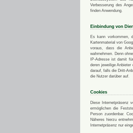
Verbesserung des Angeb
finden Anwendung.
Einbindung von Dien
Es kann vorkommen, das
Kartenmaterial von Goo
voraus, dass die Anbie
wahrnehmen. Denn ohne d
IP-Adresse ist damit fü
deren jeweilige Anbieter
darauf, falls die Dritt-A
die Nutzer darüber auf.
Cookies
Diese Internetpräsenz ve
ermöglichen die Festst
Person zuordenbar. Coo
Näheres hierzu entnehme
Internetpräsenz nur eing