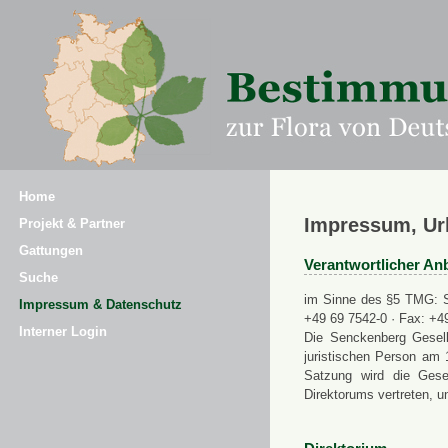
Home
Impressum, Ur
Projekt & Partner
Gattungen
Verantwortlicher Anb
Suche
im Sinne des §5 TMG: Se
Impressum & Datenschutz
+49 69 7542-0 · Fax: +4
Interner Login
Die Senckenberg Gesell
juristischen Person am 
Satzung wird die Gese
Direktorums vertreten, u