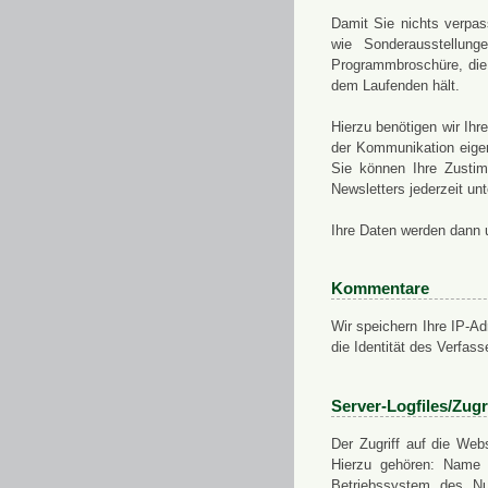
Damit Sie nichts verpa
wie Sonderausstellung
Programmbroschüre, die 
dem Laufenden hält.
Hierzu benötigen wir Ih
der Kommunikation eigen
Sie können Ihre Zusti
Newsletters jederzeit u
Ihre Daten werden dann 
Kommentare
Wir speichern Ihre IP-A
die Identität des Verfas
Server-Logfiles/Zugr
Der Zugriff auf die Web
Hierzu gehören: Name 
Betriebssystem des Nu