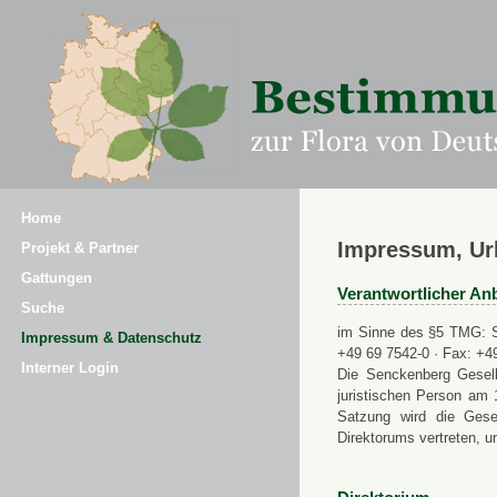
Home
Impressum, Ur
Projekt & Partner
Gattungen
Verantwortlicher Anb
Suche
im Sinne des §5 TMG: Se
Impressum & Datenschutz
+49 69 7542-0 · Fax: +4
Interner Login
Die Senckenberg Gesell
juristischen Person am 
Satzung wird die Gese
Direktorums vertreten, u