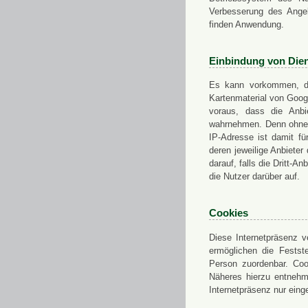
Verbesserung des Angeb
finden Anwendung.
Einbindung von Dien
Es kann vorkommen, das
Kartenmaterial von Goo
voraus, dass die Anbie
wahrnehmen. Denn ohne d
IP-Adresse ist damit fü
deren jeweilige Anbieter
darauf, falls die Dritt-A
die Nutzer darüber auf.
Cookies
Diese Internetpräsenz ve
ermöglichen die Festst
Person zuordenbar. Coo
Näheres hierzu entnehme
Internetpräsenz nur eing