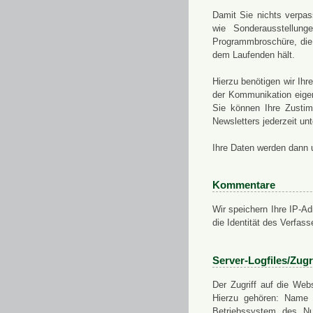
Damit Sie nichts verpa
wie Sonderausstellung
Programmbroschüre, die 
dem Laufenden hält.
Hierzu benötigen wir Ih
der Kommunikation eigen
Sie können Ihre Zusti
Newsletters jederzeit u
Ihre Daten werden dann 
Kommentare
Wir speichern Ihre IP-A
die Identität des Verfas
Server-Logfiles/Zugr
Der Zugriff auf die Web
Hierzu gehören: Name 
Betriebssystem des Nu