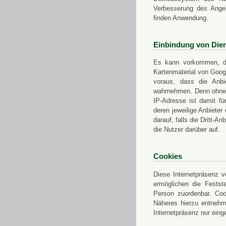
Verbesserung des Angeb
finden Anwendung.
Einbindung von Dien
Es kann vorkommen, das
Kartenmaterial von Goo
voraus, dass die Anbie
wahrnehmen. Denn ohne d
IP-Adresse ist damit fü
deren jeweilige Anbieter
darauf, falls die Dritt-A
die Nutzer darüber auf.
Cookies
Diese Internetpräsenz ve
ermöglichen die Festst
Person zuordenbar. Coo
Näheres hierzu entnehme
Internetpräsenz nur eing