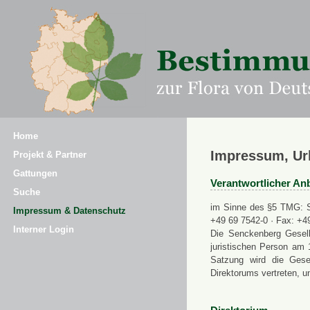
Home
Impressum, Ur
Projekt & Partner
Gattungen
Verantwortlicher Anb
Suche
im Sinne des §5 TMG: Se
Impressum & Datenschutz
+49 69 7542-0 · Fax: +4
Interner Login
Die Senckenberg Gesell
juristischen Person am 
Satzung wird die Gese
Direktorums vertreten, u