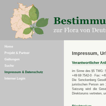
Home
Impressum, Ur
Projekt & Partner
Gattungen
Verantwortlicher Anb
Suche
im Sinne des §5 TMG: Se
Impressum & Datenschutz
+49 69 7542-0 · Fax: +4
Interner Login
Die Senckenberg Gesell
juristischen Person am 
Satzung wird die Gese
Direktorums vertreten, u