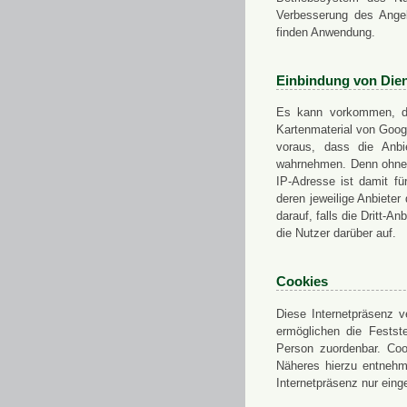
Verbesserung des Angeb
finden Anwendung.
Einbindung von Dien
Es kann vorkommen, das
Kartenmaterial von Goo
voraus, dass die Anbie
wahrnehmen. Denn ohne d
IP-Adresse ist damit fü
deren jeweilige Anbieter
darauf, falls die Dritt-A
die Nutzer darüber auf.
Cookies
Diese Internetpräsenz ve
ermöglichen die Festst
Person zuordenbar. Coo
Näheres hierzu entnehme
Internetpräsenz nur eing