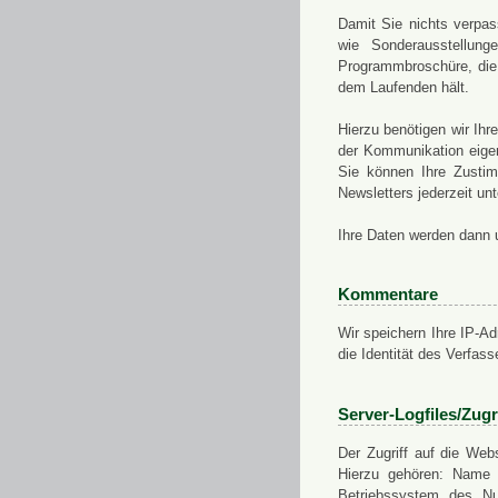
Damit Sie nichts verpa
wie Sonderausstellung
Programmbroschüre, die 
dem Laufenden hält.
Hierzu benötigen wir Ih
der Kommunikation eigen
Sie können Ihre Zusti
Newsletters jederzeit u
Ihre Daten werden dann 
Kommentare
Wir speichern Ihre IP-A
die Identität des Verfas
Server-Logfiles/Zugr
Der Zugriff auf die Web
Hierzu gehören: Name 
Betriebssystem des Nu