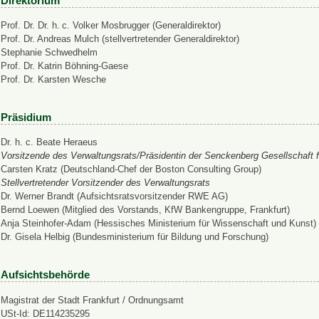
Direktorium
Prof. Dr. Dr. h. c. Volker Mosbrugger (Generaldirektor)
Prof. Dr. Andreas Mulch (stellvertretender Generaldirektor)
Stephanie Schwedhelm
Prof. Dr. Katrin Böhning-Gaese
Prof. Dr. Karsten Wesche
Präsidium
Dr. h. c. Beate Heraeus
Vorsitzende des Verwaltungsrats/Präsidentin der Senckenberg Gesellschaft f
Carsten Kratz (Deutschland-Chef der Boston Consulting Group)
Stellvertretender Vorsitzender des Verwaltungsrats
Dr. Werner Brandt (Aufsichtsratsvorsitzender RWE AG)
Bernd Loewen (Mitglied des Vorstands, KfW Bankengruppe, Frankfurt)
Anja Steinhofer-Adam (Hessisches Ministerium für Wissenschaft und Kunst)
Dr. Gisela Helbig (Bundesministerium für Bildung und Forschung)
Aufsichtsbehörde
Magistrat der Stadt Frankfurt / Ordnungsamt
USt-Id: DE114235295