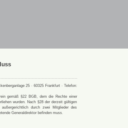
luss
enberganlage 25 · 60325 Frankfurt · Telefon:
 Verein gemäß §22 BGB, dem die Rechte einer
rliehen wurden. Nach §28 der derzeit gültigen
ußergerichtlich durch zwei Mitglieder des
retende Generaldirektor befinden muss.