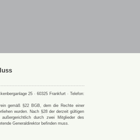
luss
enberganlage 25 · 60325 Frankfurt · Telefon:
 Verein gemäß §22 BGB, dem die Rechte einer
rliehen wurden. Nach §28 der derzeit gültigen
ußergerichtlich durch zwei Mitglieder des
retende Generaldirektor befinden muss.