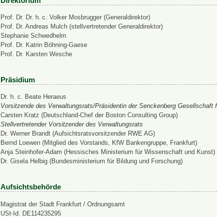
Direktorium
Prof. Dr. Dr. h. c. Volker Mosbrugger (Generaldirektor)
Prof. Dr. Andreas Mulch (stellvertretender Generaldirektor)
Stephanie Schwedhelm
Prof. Dr. Katrin Böhning-Gaese
Prof. Dr. Karsten Wesche
Präsidium
Dr. h. c. Beate Heraeus
Vorsitzende des Verwaltungsrats/Präsidentin der Senckenberg Gesellschaft f
Carsten Kratz (Deutschland-Chef der Boston Consulting Group)
Stellvertretender Vorsitzender des Verwaltungsrats
Dr. Werner Brandt (Aufsichtsratsvorsitzender RWE AG)
Bernd Loewen (Mitglied des Vorstands, KfW Bankengruppe, Frankfurt)
Anja Steinhofer-Adam (Hessisches Ministerium für Wissenschaft und Kunst)
Dr. Gisela Helbig (Bundesministerium für Bildung und Forschung)
Aufsichtsbehörde
Magistrat der Stadt Frankfurt / Ordnungsamt
USt-Id: DE114235295