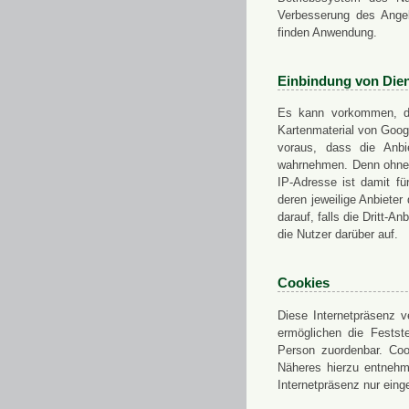
Verbesserung des Angeb
finden Anwendung.
Einbindung von Dien
Es kann vorkommen, das
Kartenmaterial von Goo
voraus, dass die Anbie
wahrnehmen. Denn ohne d
IP-Adresse ist damit fü
deren jeweilige Anbieter
darauf, falls die Dritt-A
die Nutzer darüber auf.
Cookies
Diese Internetpräsenz ve
ermöglichen die Festst
Person zuordenbar. Coo
Näheres hierzu entnehme
Internetpräsenz nur eing