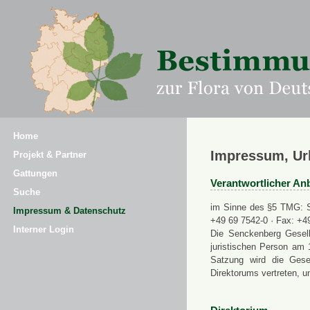
Home
Impressum, Ur
Projekt & Partner
Gattungen
Verantwortlicher Anb
Suche
im Sinne des §5 TMG: Se
Impressum & Datenschutz
+49 69 7542-0 · Fax: +4
Interner Login
Die Senckenberg Gesell
juristischen Person am 
Satzung wird die Gese
Direktorums vertreten, u