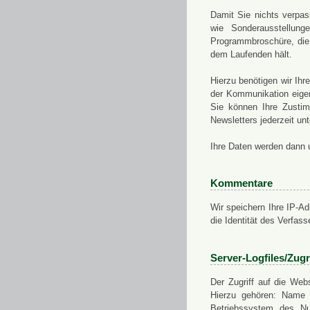
Damit Sie nichts verpa
wie Sonderausstellung
Programmbroschüre, die 
dem Laufenden hält.
Hierzu benötigen wir Ih
der Kommunikation eigen
Sie können Ihre Zusti
Newsletters jederzeit u
Ihre Daten werden dann 
Kommentare
Wir speichern Ihre IP-A
die Identität des Verfas
Server-Logfiles/Zugr
Der Zugriff auf die Web
Hierzu gehören: Name 
Betriebssystem des Nu