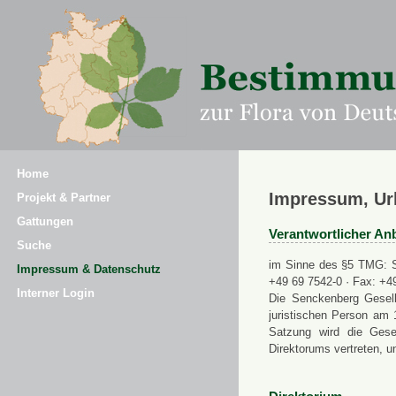
Home
Impressum, Ur
Projekt & Partner
Gattungen
Verantwortlicher Anb
Suche
im Sinne des §5 TMG: Se
Impressum & Datenschutz
+49 69 7542-0 · Fax: +4
Interner Login
Die Senckenberg Gesell
juristischen Person am 
Satzung wird die Gese
Direktorums vertreten, u