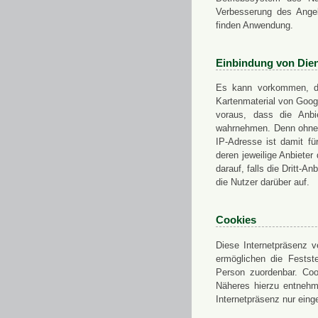
Verbesserung des Angeb
finden Anwendung.
Einbindung von Dien
Es kann vorkommen, das
Kartenmaterial von Goo
voraus, dass die Anbie
wahrnehmen. Denn ohne d
IP-Adresse ist damit fü
deren jeweilige Anbieter
darauf, falls die Dritt-A
die Nutzer darüber auf.
Cookies
Diese Internetpräsenz ve
ermöglichen die Festst
Person zuordenbar. Coo
Näheres hierzu entnehme
Internetpräsenz nur eing