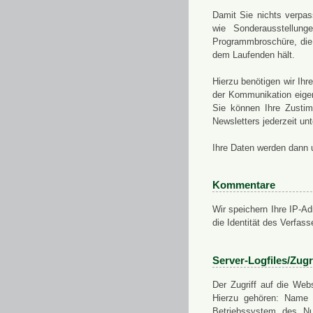
Damit Sie nichts verpa
wie Sonderausstellung
Programmbroschüre, die 
dem Laufenden hält.
Hierzu benötigen wir Ih
der Kommunikation eigen
Sie können Ihre Zusti
Newsletters jederzeit u
Ihre Daten werden dann 
Kommentare
Wir speichern Ihre IP-A
die Identität des Verfas
Server-Logfiles/Zugr
Der Zugriff auf die Web
Hierzu gehören: Name 
Betriebssystem des Nu