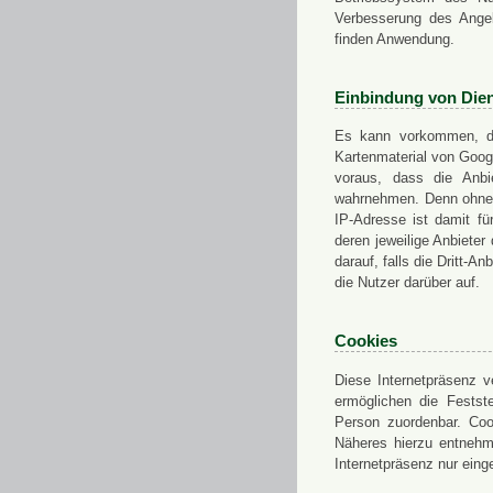
Verbesserung des Angeb
finden Anwendung.
Einbindung von Dien
Es kann vorkommen, das
Kartenmaterial von Goo
voraus, dass die Anbie
wahrnehmen. Denn ohne d
IP-Adresse ist damit fü
deren jeweilige Anbieter
darauf, falls die Dritt-A
die Nutzer darüber auf.
Cookies
Diese Internetpräsenz ve
ermöglichen die Festst
Person zuordenbar. Coo
Näheres hierzu entnehme
Internetpräsenz nur eing