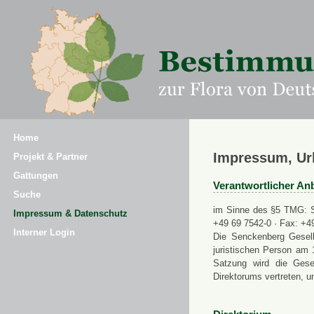
Home
Impressum, Ur
Projekt & Partner
Gattungen
Verantwortlicher Anb
Suche
im Sinne des §5 TMG: Se
Impressum & Datenschutz
+49 69 7542-0 · Fax: +4
Interner Login
Die Senckenberg Gesell
juristischen Person am 
Satzung wird die Gese
Direktorums vertreten, u