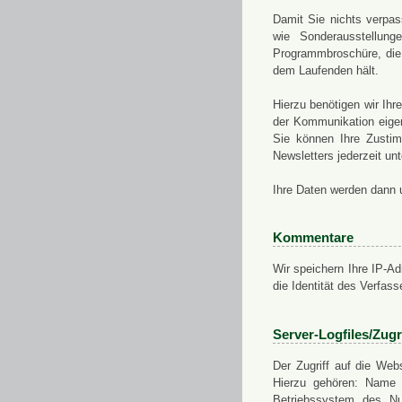
Damit Sie nichts verpa
wie Sonderausstellung
Programmbroschüre, die 
dem Laufenden hält.
Hierzu benötigen wir Ih
der Kommunikation eigen
Sie können Ihre Zusti
Newsletters jederzeit u
Ihre Daten werden dann 
Kommentare
Wir speichern Ihre IP-A
die Identität des Verfas
Server-Logfiles/Zugr
Der Zugriff auf die Web
Hierzu gehören: Name 
Betriebssystem des Nu