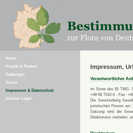
Home
Impressum, Ur
Projekt & Partner
Gattungen
Verantwortlicher Anb
Suche
im Sinne des §5 TMG: Se
Impressum & Datenschutz
+49 69 7542-0 · Fax: +4
Interner Login
Die Senckenberg Gesell
juristischen Person am 
Satzung wird die Gese
Direktorums vertreten, u