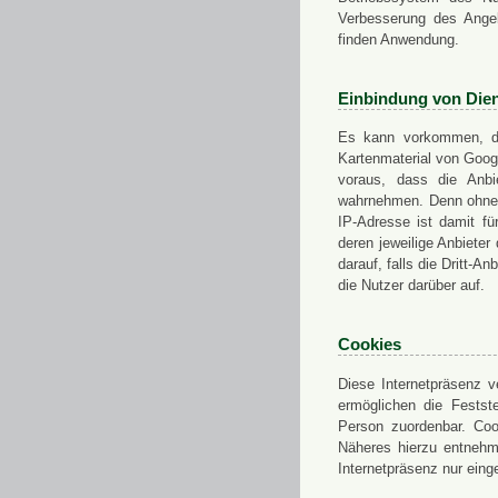
Verbesserung des Angeb
finden Anwendung.
Einbindung von Dien
Es kann vorkommen, das
Kartenmaterial von Goo
voraus, dass die Anbie
wahrnehmen. Denn ohne d
IP-Adresse ist damit fü
deren jeweilige Anbieter
darauf, falls die Dritt-A
die Nutzer darüber auf.
Cookies
Diese Internetpräsenz ve
ermöglichen die Festst
Person zuordenbar. Coo
Näheres hierzu entnehme
Internetpräsenz nur eing