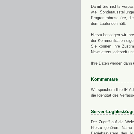
Damit Sie nichts verpa
wie Sonderausstellung
Programmbroschüre, die 
dem Laufenden hält.
Hierzu benötigen wir Ih
der Kommunikation eigen
Sie können Ihre Zusti
Newsletters jederzeit u
Ihre Daten werden dann 
Kommentare
Wir speichern Ihre IP-A
die Identität des Verfas
Server-Logfiles/Zugr
Der Zugriff auf die Web
Hierzu gehören: Name 
Betriebssystem des Nu