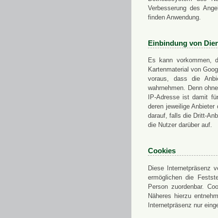
Verbesserung des Angeb
finden Anwendung.
Einbindung von Dien
Es kann vorkommen, das
Kartenmaterial von Goo
voraus, dass die Anbie
wahrnehmen. Denn ohne d
IP-Adresse ist damit fü
deren jeweilige Anbieter
darauf, falls die Dritt-A
die Nutzer darüber auf.
Cookies
Diese Internetpräsenz ve
ermöglichen die Festst
Person zuordenbar. Coo
Näheres hierzu entnehme
Internetpräsenz nur eing