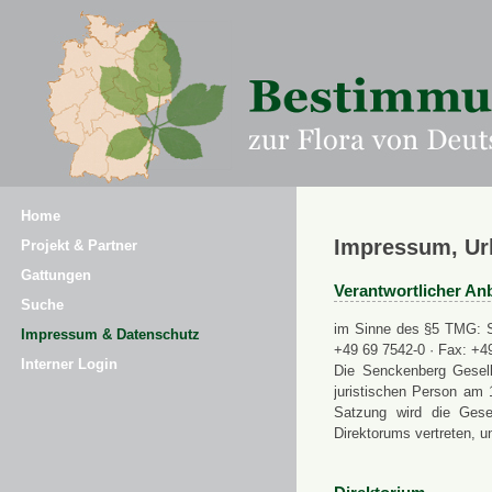
Home
Impressum, Ur
Projekt & Partner
Gattungen
Verantwortlicher Anb
Suche
im Sinne des §5 TMG: Se
Impressum & Datenschutz
+49 69 7542-0 · Fax: +4
Interner Login
Die Senckenberg Gesell
juristischen Person am 
Satzung wird die Gese
Direktorums vertreten, u