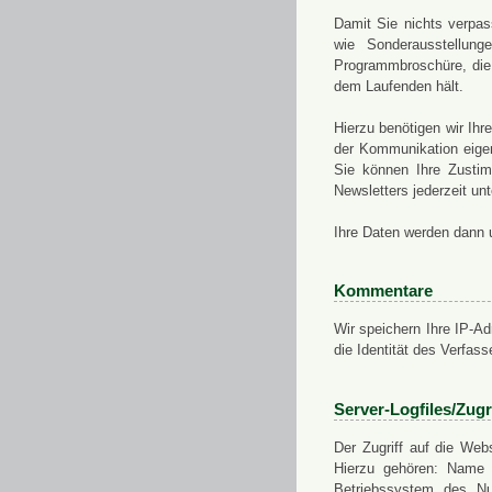
Damit Sie nichts verpa
wie Sonderausstellung
Programmbroschüre, die 
dem Laufenden hält.
Hierzu benötigen wir Ih
der Kommunikation eigen
Sie können Ihre Zusti
Newsletters jederzeit u
Ihre Daten werden dann 
Kommentare
Wir speichern Ihre IP-A
die Identität des Verfas
Server-Logfiles/Zugr
Der Zugriff auf die Web
Hierzu gehören: Name 
Betriebssystem des Nu