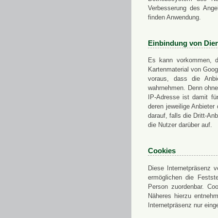
Verbesserung des Angeb
finden Anwendung.
Einbindung von Dien
Es kann vorkommen, das
Kartenmaterial von Goo
voraus, dass die Anbie
wahrnehmen. Denn ohne d
IP-Adresse ist damit fü
deren jeweilige Anbieter
darauf, falls die Dritt-A
die Nutzer darüber auf.
Cookies
Diese Internetpräsenz ve
ermöglichen die Festst
Person zuordenbar. Coo
Näheres hierzu entnehme
Internetpräsenz nur eing