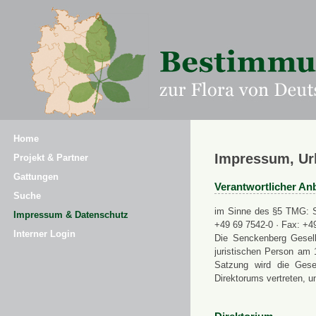
Home
Impressum, Ur
Projekt & Partner
Gattungen
Verantwortlicher Anb
Suche
im Sinne des §5 TMG: Se
Impressum & Datenschutz
+49 69 7542-0 · Fax: +4
Interner Login
Die Senckenberg Gesell
juristischen Person am 
Satzung wird die Gese
Direktorums vertreten, u