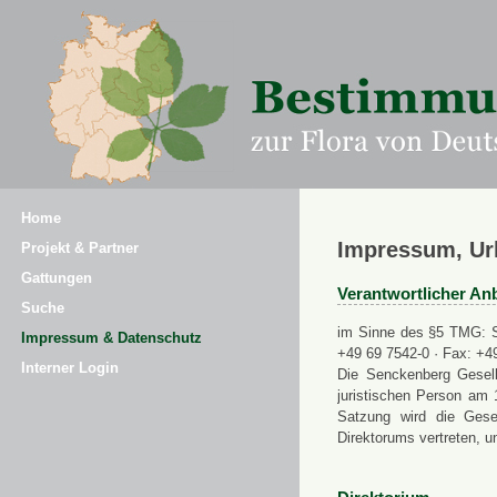
Home
Impressum, Ur
Projekt & Partner
Gattungen
Verantwortlicher Anb
Suche
im Sinne des §5 TMG: Se
Impressum & Datenschutz
+49 69 7542-0 · Fax: +4
Interner Login
Die Senckenberg Gesell
juristischen Person am 
Satzung wird die Gese
Direktorums vertreten, u