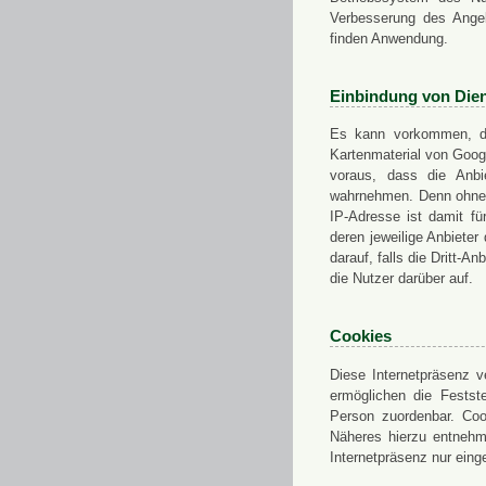
Verbesserung des Angeb
finden Anwendung.
Einbindung von Dien
Es kann vorkommen, das
Kartenmaterial von Goo
voraus, dass die Anbie
wahrnehmen. Denn ohne d
IP-Adresse ist damit fü
deren jeweilige Anbieter
darauf, falls die Dritt-A
die Nutzer darüber auf.
Cookies
Diese Internetpräsenz ve
ermöglichen die Festst
Person zuordenbar. Coo
Näheres hierzu entnehme
Internetpräsenz nur eing