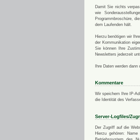
Damit Sie nichts verpa
wie Sonderausstellung
Programmbroschüre, die 
dem Laufenden hält.
Hierzu benötigen wir Ih
der Kommunikation eigen
Sie können Ihre Zusti
Newsletters jederzeit u
Ihre Daten werden dann 
Kommentare
Wir speichern Ihre IP-A
die Identität des Verfas
Server-Logfiles/Zugr
Der Zugriff auf die Web
Hierzu gehören: Name 
Betriebssystem des Nu