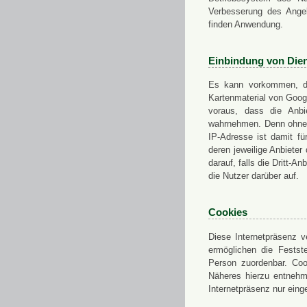
Verbesserung des Angeb
finden Anwendung.
Einbindung von Dien
Es kann vorkommen, das
Kartenmaterial von Goo
voraus, dass die Anbie
wahrnehmen. Denn ohne d
IP-Adresse ist damit fü
deren jeweilige Anbieter
darauf, falls die Dritt-A
die Nutzer darüber auf.
Cookies
Diese Internetpräsenz ve
ermöglichen die Festst
Person zuordenbar. Coo
Näheres hierzu entnehme
Internetpräsenz nur eing