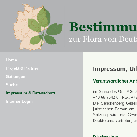
Home
Impressum, Ur
Projekt & Partner
Gattungen
Verantwortlicher Anb
Suche
im Sinne des §5 TMG: Se
Impressum & Datenschutz
+49 69 7542-0 · Fax: +4
Interner Login
Die Senckenberg Gesell
juristischen Person am 
Satzung wird die Gese
Direktorums vertreten, u