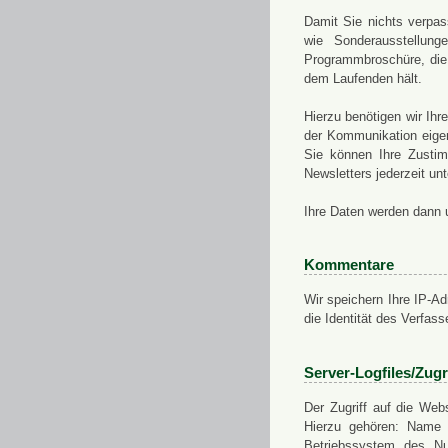
Damit Sie nichts verpa
wie Sonderausstellung
Programmbroschüre, die 
dem Laufenden hält.
Hierzu benötigen wir Ih
der Kommunikation eigen
Sie können Ihre Zusti
Newsletters jederzeit u
Ihre Daten werden dann 
Kommentare
Wir speichern Ihre IP-A
die Identität des Verfas
Server-Logfiles/Zugr
Der Zugriff auf die Web
Hierzu gehören: Name 
Betriebssystem des Nu