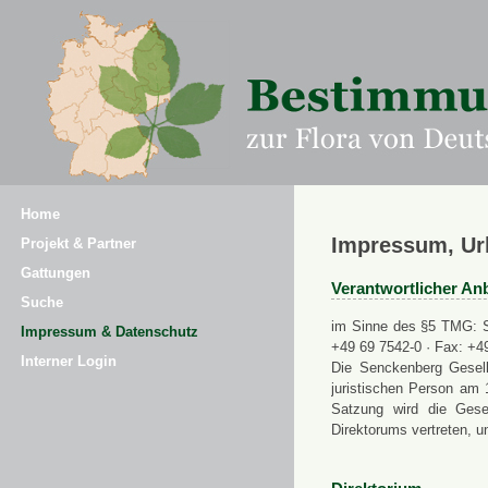
Home
Impressum, Ur
Projekt & Partner
Gattungen
Verantwortlicher Anb
Suche
im Sinne des §5 TMG: Se
Impressum & Datenschutz
+49 69 7542-0 · Fax: +4
Interner Login
Die Senckenberg Gesell
juristischen Person am 
Satzung wird die Gese
Direktorums vertreten, u