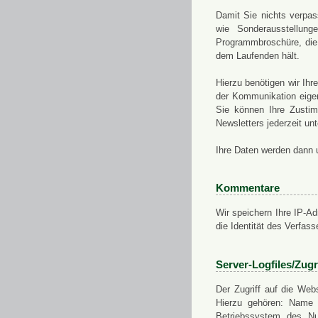
Damit Sie nichts verpa
wie Sonderausstellung
Programmbroschüre, die 
dem Laufenden hält.
Hierzu benötigen wir Ih
der Kommunikation eigen
Sie können Ihre Zusti
Newsletters jederzeit u
Ihre Daten werden dann 
Kommentare
Wir speichern Ihre IP-A
die Identität des Verfas
Server-Logfiles/Zugr
Der Zugriff auf die Web
Hierzu gehören: Name 
Betriebssystem des Nu