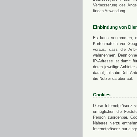
Verbesserung des Angeb
finden Anwendung.
Einbindung von Dien
Es kann vorkommen, das
Kartenmaterial von Goo
voraus, dass die Anbie
wahrnehmen. Denn ohne d
IP-Adresse ist damit fü
deren jeweilige Anbieter
darauf, falls die Dritt-A
die Nutzer darüber auf.
Cookies
Diese Internetpräsenz ve
ermöglichen die Festst
Person zuordenbar. Coo
Näheres hierzu entnehme
Internetpräsenz nur eing