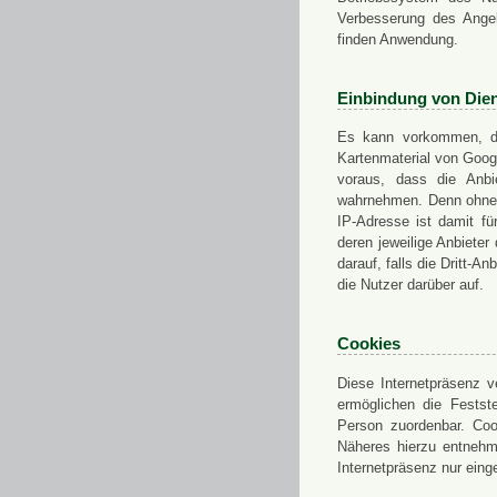
Verbesserung des Angeb
finden Anwendung.
Einbindung von Dien
Es kann vorkommen, das
Kartenmaterial von Goo
voraus, dass die Anbie
wahrnehmen. Denn ohne d
IP-Adresse ist damit fü
deren jeweilige Anbieter
darauf, falls die Dritt-A
die Nutzer darüber auf.
Cookies
Diese Internetpräsenz ve
ermöglichen die Festst
Person zuordenbar. Coo
Näheres hierzu entnehme
Internetpräsenz nur eing