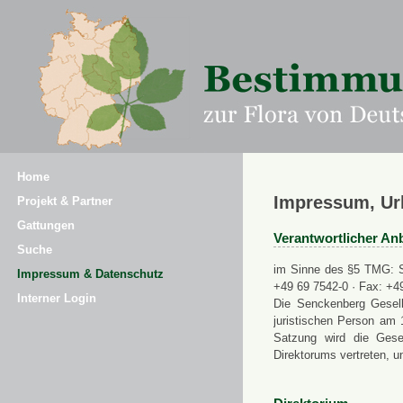
Home
Impressum, Ur
Projekt & Partner
Gattungen
Verantwortlicher Anb
Suche
im Sinne des §5 TMG: Se
Impressum & Datenschutz
+49 69 7542-0 · Fax: +4
Interner Login
Die Senckenberg Gesell
juristischen Person am 
Satzung wird die Gese
Direktorums vertreten, u