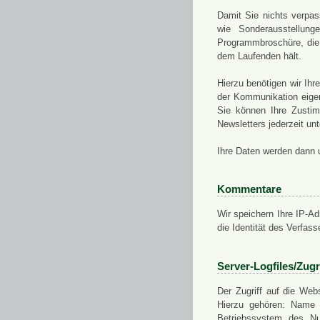
Damit Sie nichts verpa
wie Sonderausstellung
Programmbroschüre, die 
dem Laufenden hält.
Hierzu benötigen wir Ih
der Kommunikation eigen
Sie können Ihre Zusti
Newsletters jederzeit u
Ihre Daten werden dann 
Kommentare
Wir speichern Ihre IP-A
die Identität des Verfas
Server-Logfiles/Zugr
Der Zugriff auf die Web
Hierzu gehören: Name 
Betriebssystem des Nu