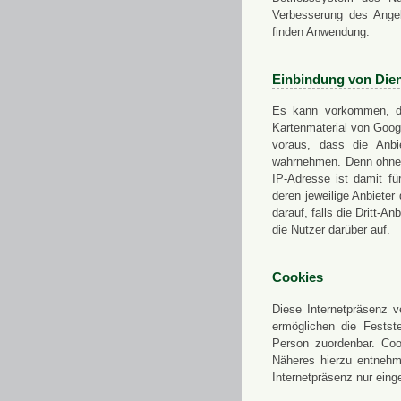
Verbesserung des Angeb
finden Anwendung.
Einbindung von Dien
Es kann vorkommen, das
Kartenmaterial von Goo
voraus, dass die Anbie
wahrnehmen. Denn ohne d
IP-Adresse ist damit fü
deren jeweilige Anbieter
darauf, falls die Dritt-A
die Nutzer darüber auf.
Cookies
Diese Internetpräsenz ve
ermöglichen die Festst
Person zuordenbar. Coo
Näheres hierzu entnehme
Internetpräsenz nur eing