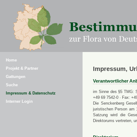
Home
Impressum, Ur
Projekt & Partner
Gattungen
Verantwortlicher Anb
Suche
im Sinne des §5 TMG: Se
Impressum & Datenschutz
+49 69 7542-0 · Fax: +4
Interner Login
Die Senckenberg Gesell
juristischen Person am 
Satzung wird die Gese
Direktorums vertreten, u