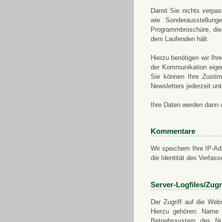
Damit Sie nichts verpa
wie Sonderausstellung
Programmbroschüre, die 
dem Laufenden hält.
Hierzu benötigen wir Ih
der Kommunikation eigen
Sie können Ihre Zusti
Newsletters jederzeit u
Ihre Daten werden dann 
Kommentare
Wir speichern Ihre IP-A
die Identität des Verfas
Server-Logfiles/Zugr
Der Zugriff auf die Web
Hierzu gehören: Name 
Betriebssystem des Nu