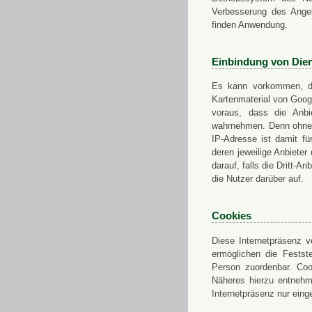
Verbesserung des Angeb
finden Anwendung.
Einbindung von Dien
Es kann vorkommen, das
Kartenmaterial von Goo
voraus, dass die Anbie
wahrnehmen. Denn ohne d
IP-Adresse ist damit fü
deren jeweilige Anbieter
darauf, falls die Dritt-A
die Nutzer darüber auf.
Cookies
Diese Internetpräsenz ve
ermöglichen die Festst
Person zuordenbar. Coo
Näheres hierzu entnehme
Internetpräsenz nur eing