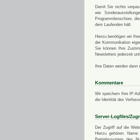
Damit Sie nichts verpa
wie Sonderausstellung
Programmbroschüre, die 
dem Laufenden hält.
Hierzu benötigen wir Ih
der Kommunikation eigen
Sie können Ihre Zusti
Newsletters jederzeit u
Ihre Daten werden dann 
Kommentare
Wir speichern Ihre IP-A
die Identität des Verfas
Server-Logfiles/Zugr
Der Zugriff auf die Web
Hierzu gehören: Name 
Betriebssystem des Nu