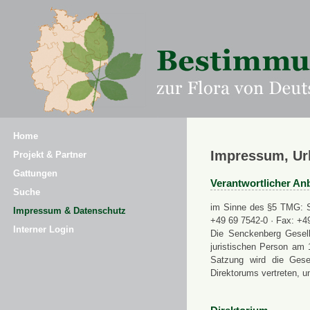
Home
Impressum, Ur
Projekt & Partner
Gattungen
Verantwortlicher Anb
Suche
im Sinne des §5 TMG: Se
Impressum & Datenschutz
+49 69 7542-0 · Fax: +4
Interner Login
Die Senckenberg Gesell
juristischen Person am 
Satzung wird die Gese
Direktorums vertreten, u