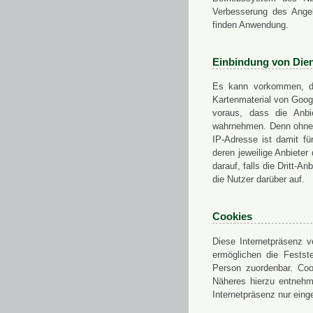
Verbesserung des Angeb
finden Anwendung.
Einbindung von Dien
Es kann vorkommen, das
Kartenmaterial von Goo
voraus, dass die Anbie
wahrnehmen. Denn ohne d
IP-Adresse ist damit fü
deren jeweilige Anbieter
darauf, falls die Dritt-A
die Nutzer darüber auf.
Cookies
Diese Internetpräsenz ve
ermöglichen die Festst
Person zuordenbar. Coo
Näheres hierzu entnehme
Internetpräsenz nur eing