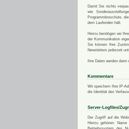
Damit Sie nichts verpa
wie Sonderausstellung
Programmbroschüre, die 
dem Laufenden hält.
Hierzu benötigen wir Ih
der Kommunikation eigen
Sie können Ihre Zusti
Newsletters jederzeit u
Ihre Daten werden dann 
Kommentare
Wir speichern Ihre IP-A
die Identität des Verfas
Server-Logfiles/Zugr
Der Zugriff auf die Web
Hierzu gehören: Name 
Betriebssystem des Nu