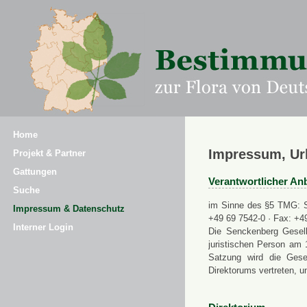
Home
Impressum, Ur
Projekt & Partner
Gattungen
Verantwortlicher Anb
Suche
im Sinne des §5 TMG: Se
Impressum & Datenschutz
+49 69 7542-0 · Fax: +4
Interner Login
Die Senckenberg Gesell
juristischen Person am 
Satzung wird die Gese
Direktorums vertreten, u