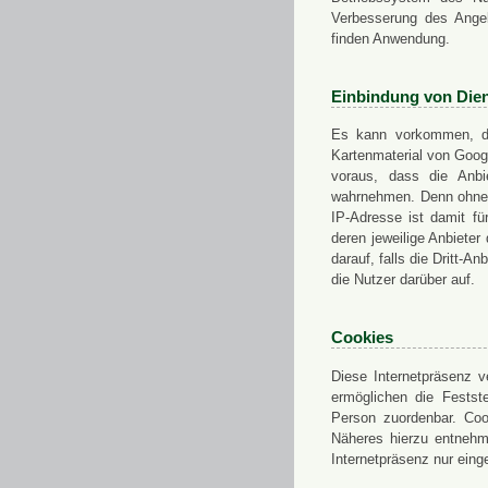
Verbesserung des Angeb
finden Anwendung.
Einbindung von Dien
Es kann vorkommen, das
Kartenmaterial von Goo
voraus, dass die Anbie
wahrnehmen. Denn ohne d
IP-Adresse ist damit fü
deren jeweilige Anbieter
darauf, falls die Dritt-A
die Nutzer darüber auf.
Cookies
Diese Internetpräsenz ve
ermöglichen die Festst
Person zuordenbar. Coo
Näheres hierzu entnehme
Internetpräsenz nur eing