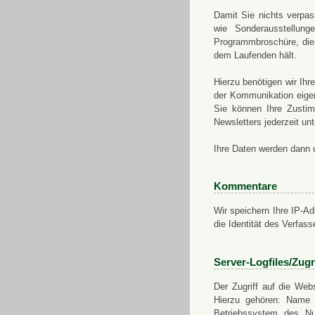
Damit Sie nichts verpa
wie Sonderausstellung
Programmbroschüre, die 
dem Laufenden hält.
Hierzu benötigen wir Ih
der Kommunikation eigen
Sie können Ihre Zusti
Newsletters jederzeit u
Ihre Daten werden dann 
Kommentare
Wir speichern Ihre IP-A
die Identität des Verfas
Server-Logfiles/Zugr
Der Zugriff auf die Web
Hierzu gehören: Name 
Betriebssystem des Nu