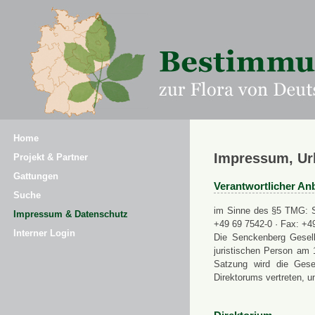
Home
Impressum, Ur
Projekt & Partner
Gattungen
Verantwortlicher Anb
Suche
im Sinne des §5 TMG: Se
Impressum & Datenschutz
+49 69 7542-0 · Fax: +4
Interner Login
Die Senckenberg Gesell
juristischen Person am 
Satzung wird die Gese
Direktorums vertreten, u