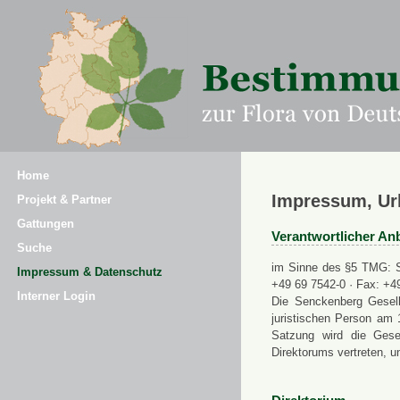
Home
Impressum, Ur
Projekt & Partner
Gattungen
Verantwortlicher Anb
Suche
im Sinne des §5 TMG: Se
Impressum & Datenschutz
+49 69 7542-0 · Fax: +4
Interner Login
Die Senckenberg Gesell
juristischen Person am 
Satzung wird die Gese
Direktorums vertreten, u