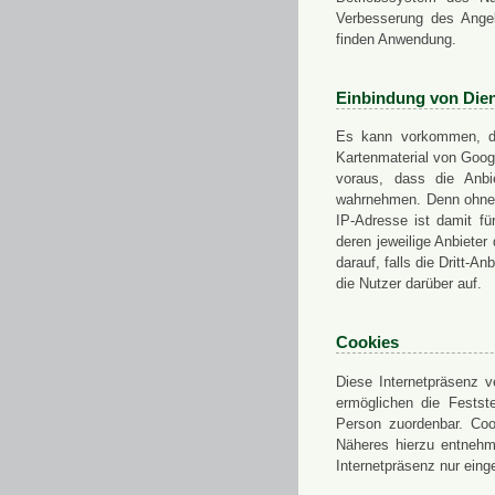
Verbesserung des Angeb
finden Anwendung.
Einbindung von Dien
Es kann vorkommen, das
Kartenmaterial von Goo
voraus, dass die Anbie
wahrnehmen. Denn ohne d
IP-Adresse ist damit fü
deren jeweilige Anbieter
darauf, falls die Dritt-A
die Nutzer darüber auf.
Cookies
Diese Internetpräsenz ve
ermöglichen die Festst
Person zuordenbar. Coo
Näheres hierzu entnehme
Internetpräsenz nur eing