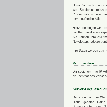
Damit Sie nichts verpa
wie Sonderausstellung
Programmbroschüre, die 
dem Laufenden hält.
Hierzu benötigen wir Ih
der Kommunikation eigen
Sie können Ihre Zusti
Newsletters jederzeit u
Ihre Daten werden dann 
Kommentare
Wir speichern Ihre IP-A
die Identität des Verfas
Server-Logfiles/Zugr
Der Zugriff auf die Web
Hierzu gehören: Name 
Betriebssystem des Nu