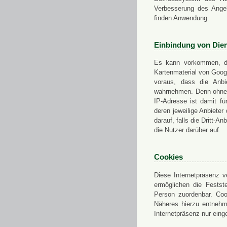
Verbesserung des Angeb
finden Anwendung.
Einbindung von Dien
Es kann vorkommen, das
Kartenmaterial von Goo
voraus, dass die Anbie
wahrnehmen. Denn ohne d
IP-Adresse ist damit fü
deren jeweilige Anbieter
darauf, falls die Dritt-A
die Nutzer darüber auf.
Cookies
Diese Internetpräsenz ve
ermöglichen die Festst
Person zuordenbar. Coo
Näheres hierzu entnehme
Internetpräsenz nur eing