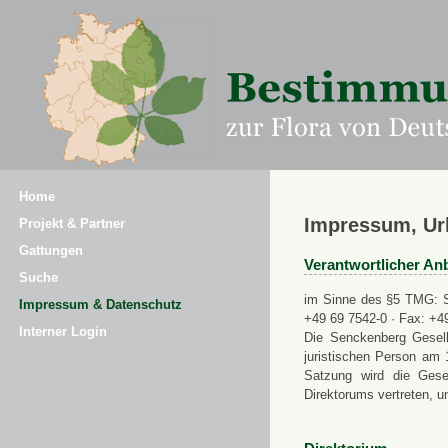
Home
Impressum, Ur
Projekt & Partner
Gattungen
Verantwortlicher Anb
Suche
im Sinne des §5 TMG: Se
Impressum & Datenschutz
+49 69 7542-0 · Fax: +4
Interner Login
Die Senckenberg Gesell
juristischen Person am 
Satzung wird die Gese
Direktorums vertreten, u