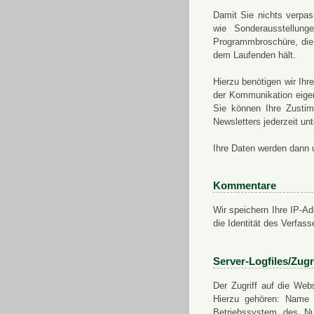
Damit Sie nichts verpa
wie Sonderausstellung
Programmbroschüre, die 
dem Laufenden hält.
Hierzu benötigen wir Ih
der Kommunikation eigen
Sie können Ihre Zusti
Newsletters jederzeit u
Ihre Daten werden dann 
Kommentare
Wir speichern Ihre IP-A
die Identität des Verfas
Server-Logfiles/Zugr
Der Zugriff auf die Web
Hierzu gehören: Name 
Betriebssystem des Nu