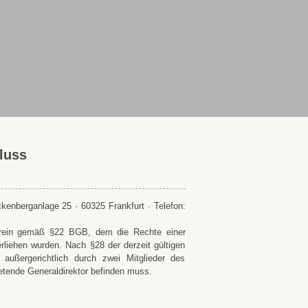
luss
enberganlage 25 · 60325 Frankfurt · Telefon:
 Verein gemäß §22 BGB, dem die Rechte einer
rliehen wurden. Nach §28 der derzeit gültigen
ußergerichtlich durch zwei Mitglieder des
retende Generaldirektor befinden muss.