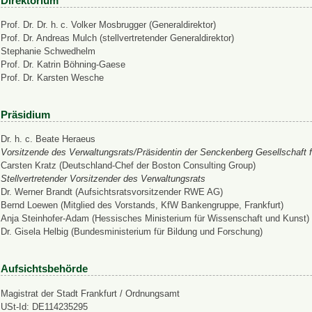
Direktorium
Prof. Dr. Dr. h. c. Volker Mosbrugger (Generaldirektor)
Prof. Dr. Andreas Mulch (stellvertretender Generaldirektor)
Stephanie Schwedhelm
Prof. Dr. Katrin Böhning-Gaese
Prof. Dr. Karsten Wesche
Präsidium
Dr. h. c. Beate Heraeus
Vorsitzende des Verwaltungsrats/Präsidentin der Senckenberg Gesellschaft f
Carsten Kratz (Deutschland-Chef der Boston Consulting Group)
Stellvertretender Vorsitzender des Verwaltungsrats
Dr. Werner Brandt (Aufsichtsratsvorsitzender RWE AG)
Bernd Loewen (Mitglied des Vorstands, KfW Bankengruppe, Frankfurt)
Anja Steinhofer-Adam (Hessisches Ministerium für Wissenschaft und Kunst)
Dr. Gisela Helbig (Bundesministerium für Bildung und Forschung)
Aufsichtsbehörde
Magistrat der Stadt Frankfurt / Ordnungsamt
USt-Id: DE114235295