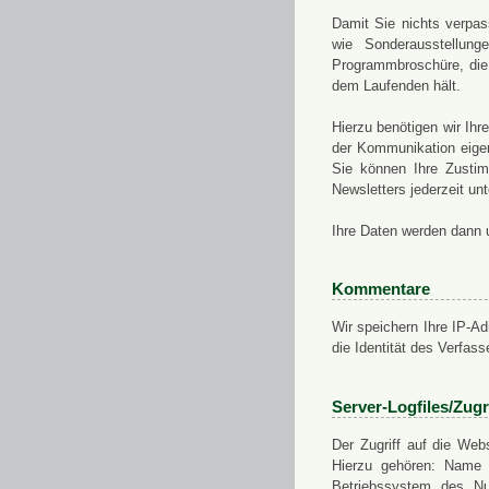
Damit Sie nichts verpa
wie Sonderausstellung
Programmbroschüre, die 
dem Laufenden hält.
Hierzu benötigen wir Ih
der Kommunikation eigen
Sie können Ihre Zusti
Newsletters jederzeit u
Ihre Daten werden dann 
Kommentare
Wir speichern Ihre IP-A
die Identität des Verfas
Server-Logfiles/Zugr
Der Zugriff auf die Web
Hierzu gehören: Name 
Betriebssystem des Nu