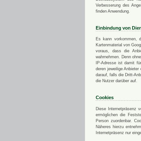
Verbesserung des Angeb
finden Anwendung.
Einbindung von Dien
Es kann vorkommen, das
Kartenmaterial von Goo
voraus, dass die Anbie
wahrnehmen. Denn ohne d
IP-Adresse ist damit fü
deren jeweilige Anbieter
darauf, falls die Dritt-A
die Nutzer darüber auf.
Cookies
Diese Internetpräsenz ve
ermöglichen die Festst
Person zuordenbar. Coo
Näheres hierzu entnehme
Internetpräsenz nur eing