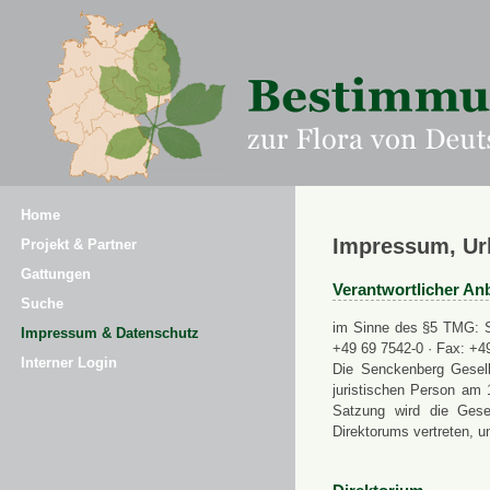
Home
Impressum, Ur
Projekt & Partner
Gattungen
Verantwortlicher Anb
Suche
im Sinne des §5 TMG: Se
Impressum & Datenschutz
+49 69 7542-0 · Fax: +4
Interner Login
Die Senckenberg Gesell
juristischen Person am 
Satzung wird die Gese
Direktorums vertreten, u