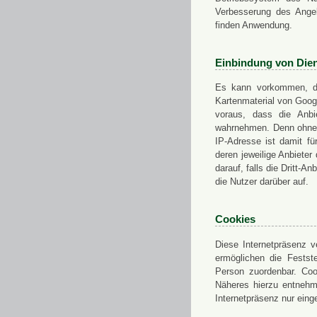
Verbesserung des Angeb
finden Anwendung.
Einbindung von Dien
Es kann vorkommen, das
Kartenmaterial von Goo
voraus, dass die Anbie
wahrnehmen. Denn ohne d
IP-Adresse ist damit fü
deren jeweilige Anbieter
darauf, falls die Dritt-A
die Nutzer darüber auf.
Cookies
Diese Internetpräsenz ve
ermöglichen die Festst
Person zuordenbar. Coo
Näheres hierzu entnehme
Internetpräsenz nur eing