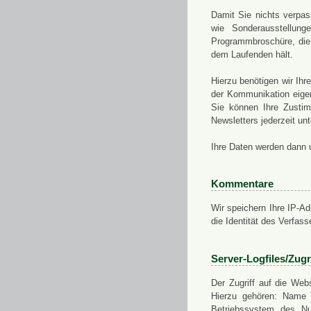
Damit Sie nichts verpa
wie Sonderausstellung
Programmbroschüre, die 
dem Laufenden hält.
Hierzu benötigen wir Ih
der Kommunikation eigen
Sie können Ihre Zusti
Newsletters jederzeit u
Ihre Daten werden dann 
Kommentare
Wir speichern Ihre IP-A
die Identität des Verfas
Server-Logfiles/Zugr
Der Zugriff auf die Web
Hierzu gehören: Name 
Betriebssystem des Nu