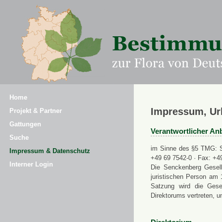
Home
Impressum, Ur
Projekt & Partner
Gattungen
Verantwortlicher Anb
Suche
im Sinne des §5 TMG: Se
Impressum & Datenschutz
+49 69 7542-0 · Fax: +4
Interner Login
Die Senckenberg Gesell
juristischen Person am 
Satzung wird die Gese
Direktorums vertreten, u