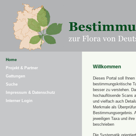
Home
Willkommen
Projekt & Partner
Gattungen
Dieses Portal soll Ihnen 
bestimmungskritische T
Suche
besser zu verstehen. Daz
Impressum & Datenschutz
hochauflösende Scans a
Interner Login
und vielfach auch Detai
Merkmale als Überprüfung
Bestimmungsergebnis. 
jeweiligen Taxa und ihr
beschrieben
Die Systematik orientier