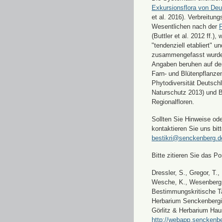
Exkursionsflora von Deu
et al. 2016). Verbreitun
Wesentlichen nach der
F
(Buttler et al. 2012 ff.),
"tendenziell etabliert" u
zusammengefasst wurde
Angaben beruhen auf de
Farn- und Blütenpflanze
Phytodiversität Deutsch
Naturschutz 2013) und 
Regionalfloren.
Sollten Sie Hinweise od
kontaktieren Sie uns bitt
bestikri@senckenberg.d
Bitte zitieren Sie das Por
Dressler, S., Gregor, T.,
Wesche, K., Wesenberg, 
Bestimmungskritische Ta
Herbarium Senckenbergi
Görlitz & Herbarium Hau
http://webapp.senckenbe