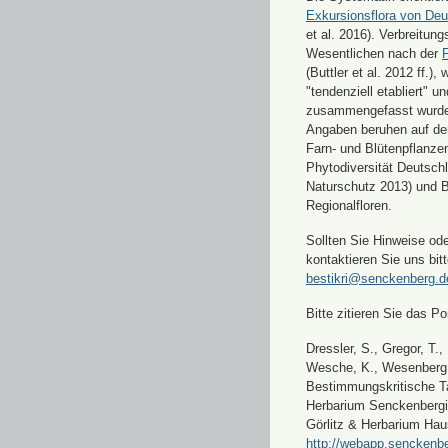
Exkursionsflora von Deu
et al. 2016). Verbreitun
Wesentlichen nach der
F
(Buttler et al. 2012 ff.),
"tendenziell etabliert" u
zusammengefasst wurde
Angaben beruhen auf de
Farn- und Blütenpflanze
Phytodiversität Deutsch
Naturschutz 2013) und 
Regionalfloren.
Sollten Sie Hinweise od
kontaktieren Sie uns bitt
bestikri@senckenberg.d
Bitte zitieren Sie das Por
Dressler, S., Gregor, T.,
Wesche, K., Wesenberg, 
Bestimmungskritische Ta
Herbarium Senckenbergi
Görlitz & Herbarium Hau
http://webapp.senckenbe