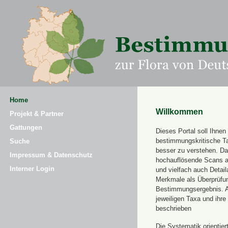
Home
Willkommen
Projekt & Partner
Gattungen
Dieses Portal soll Ihnen 
bestimmungskritische T
Suche
besser zu verstehen. Daz
Impressum & Datenschutz
hochauflösende Scans a
Interner Login
und vielfach auch Detai
Merkmale als Überprüfung
Bestimmungsergebnis. 
jeweiligen Taxa und ihr
beschrieben
Die Systematik orientier