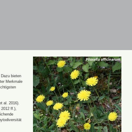
. Dazu bieten
nter Merkmale
ichtigsten
t al. 2016).
 2012 ff.),
eichende
ytodiversität