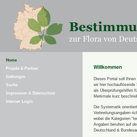
Home
Willkommen
Projekt & Partner
Gattungen
Dieses Portal soll Ihne
wir hier hochauflösende
Suche
als Überprüfungshilfen 
Impressum & Datenschutz
Merkmale kurz beschrie
Interner Login
Die Systematik orientier
Verbreitungsangaben ric
wobei die Kategorien "t
Angaben beruhen auf dem
Deutschland & Bundesamt