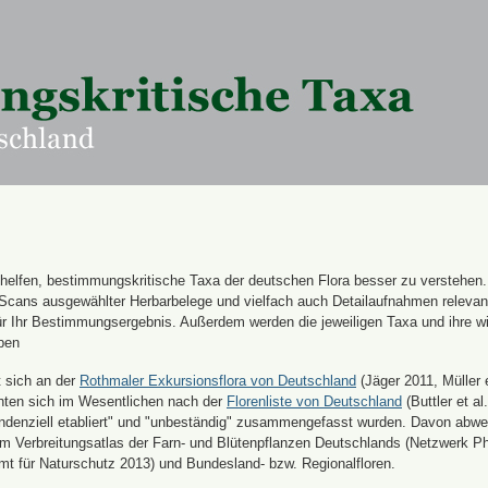
n helfen, bestimmungskritische Taxa der deutschen Flora besser zu verstehen
 Scans ausgewählter Herbarbelege und vielfach auch Detailaufnahmen releva
für Ihr Bestimmungsergebnis. Außerdem werden die jeweiligen Taxa und ihre w
ben
t sich an der
Rothmaler Exkursionsflora von Deutschland
(Jäger 2011, Müller e
hten sich im Wesentlichen nach der
Florenliste von Deutschland
(Buttler et al.
endenziell etabliert" und "unbeständig" zusammengefasst wurden. Davon abw
 Verbreitungsatlas der Farn- und Blütenpflanzen Deutschlands (Netzwerk Ph
 für Naturschutz 2013) und Bundesland- bzw. Regionalfloren.