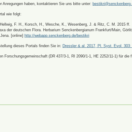
er Anregungen haben, kontaktieren Sie uns bitte unter:
bestikri@senckenberg
tal wie folgt:
, Hellwig, F. H., Korsch, H., Wesche, K., Wesenberg, J. & Ritz, C. M. 2015 ff.
xa der deutschen Flora. Herbarium Senckenbergianum Frankfurt/Main, Görli
Jena. [online]
http://webapp.senckenberg.de/bestikri
ellung dieses Portals finden Sie in:
Dressler & al. 2017, Pl. Syst. Evol. 303:
n Forschungsgemeinschaft (DR 437/3-1, RI 2090/1-1, HE 2252/11-1) für die fi