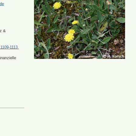
.de
tz &
 1109-1113.
nanzielle