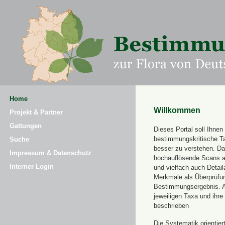
Home
Willkommen
Projekt & Partner
Gattungen
Dieses Portal soll Ihnen 
bestimmungskritische T
Suche
besser zu verstehen. Daz
Impressum & Datenschutz
hochauflösende Scans a
Interner Login
und vielfach auch Detai
Merkmale als Überprüfung
Bestimmungsergebnis. 
jeweiligen Taxa und ihr
beschrieben
Die Systematik orientier