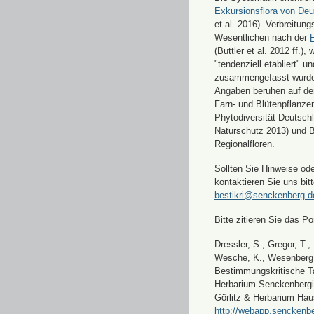
Exkursionsflora von Deu
et al. 2016). Verbreitun
Wesentlichen nach der
F
(Buttler et al. 2012 ff.),
"tendenziell etabliert" u
zusammengefasst wurde
Angaben beruhen auf de
Farn- und Blütenpflanze
Phytodiversität Deutsch
Naturschutz 2013) und 
Regionalfloren.
Sollten Sie Hinweise od
kontaktieren Sie uns bitt
bestikri@senckenberg.d
Bitte zitieren Sie das Por
Dressler, S., Gregor, T.,
Wesche, K., Wesenberg, 
Bestimmungskritische Ta
Herbarium Senckenbergi
Görlitz & Herbarium Hau
http://webapp.senckenbe