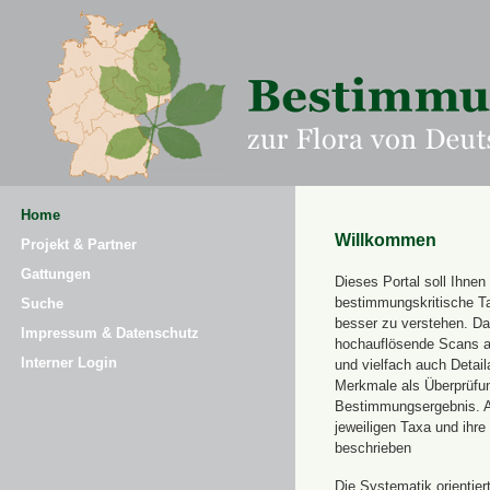
Home
Willkommen
Projekt & Partner
Gattungen
Dieses Portal soll Ihnen 
bestimmungskritische T
Suche
besser zu verstehen. Daz
Impressum & Datenschutz
hochauflösende Scans a
Interner Login
und vielfach auch Detai
Merkmale als Überprüfung
Bestimmungsergebnis. 
jeweiligen Taxa und ihr
beschrieben
Die Systematik orientier