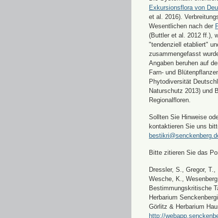
Exkursionsflora von Deu
et al. 2016). Verbreitun
Wesentlichen nach der
F
(Buttler et al. 2012 ff.),
"tendenziell etabliert" u
zusammengefasst wurde
Angaben beruhen auf de
Farn- und Blütenpflanze
Phytodiversität Deutsch
Naturschutz 2013) und 
Regionalfloren.
Sollten Sie Hinweise od
kontaktieren Sie uns bitt
bestikri@senckenberg.d
Bitte zitieren Sie das Por
Dressler, S., Gregor, T.,
Wesche, K., Wesenberg, 
Bestimmungskritische Ta
Herbarium Senckenbergi
Görlitz & Herbarium Hau
http://webapp.senckenbe