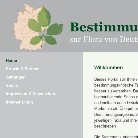
Home
Willkommen
Projekt & Partner
Gattungen
Dieses Portal soll Ihnen 
bestimmungskritische T
Suche
besser zu verstehen. Daz
Impressum & Datenschutz
hochauflösende Scans a
Interner Login
und vielfach auch Detai
Merkmale als Überprüfung
Bestimmungsergebnis. 
jeweiligen Taxa und ihr
beschrieben
Die Systematik orientier