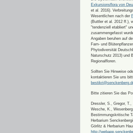
Exkursionsflora von Deu
et al. 2016). Verbreitun
Wesentlichen nach der
F
(Buttler et al. 2012 ff.),
"tendenziell etabliert" u
zusammengefasst wurde
Angaben beruhen auf de
Farn- und Blütenpflanze
Phytodiversität Deutsch
Naturschutz 2013) und 
Regionalfloren.
Sollten Sie Hinweise od
kontaktieren Sie uns bitt
bestikri@senckenberg.d
Bitte zitieren Sie das Por
Dressler, S., Gregor, T.,
Wesche, K., Wesenberg, 
Bestimmungskritische Ta
Herbarium Senckenbergi
Görlitz & Herbarium Hau
http://webapp.senckenbe