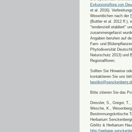
Exkursionsflora von Deu
et al. 2016). Verbreitun
Wesentlichen nach der
F
(Buttler et al. 2012 ff.),
"tendenziell etabliert" u
zusammengefasst wurde
Angaben beruhen auf de
Farn- und Blütenpflanze
Phytodiversität Deutsch
Naturschutz 2013) und 
Regionalfloren.
Sollten Sie Hinweise od
kontaktieren Sie uns bitt
bestikri@senckenberg.d
Bitte zitieren Sie das Por
Dressler, S., Gregor, T.,
Wesche, K., Wesenberg, 
Bestimmungskritische Ta
Herbarium Senckenbergi
Görlitz & Herbarium Hau
http://webapp.senckenbe