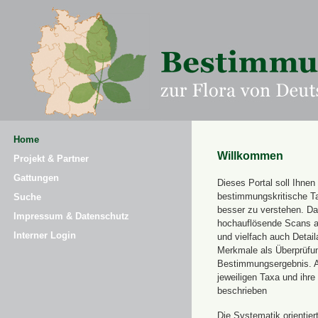
Home
Willkommen
Projekt & Partner
Gattungen
Dieses Portal soll Ihnen 
bestimmungskritische T
Suche
besser zu verstehen. Daz
Impressum & Datenschutz
hochauflösende Scans a
Interner Login
und vielfach auch Detai
Merkmale als Überprüfung
Bestimmungsergebnis. 
jeweiligen Taxa und ihr
beschrieben
Die Systematik orientier