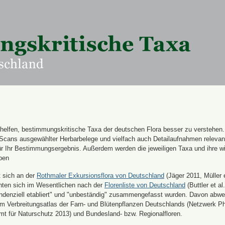
n helfen, bestimmungskritische Taxa der deutschen Flora besser zu verstehen
 Scans ausgewählter Herbarbelege und vielfach auch Detailaufnahmen releva
für Ihr Bestimmungsergebnis. Außerdem werden die jeweiligen Taxa und ihre w
ben
t sich an der
Rothmaler Exkursionsflora von Deutschland
(Jäger 2011, Müller e
hten sich im Wesentlichen nach der
Florenliste von Deutschland
(Buttler et al.
endenziell etabliert" und "unbeständig" zusammengefasst wurden. Davon abw
 Verbreitungsatlas der Farn- und Blütenpflanzen Deutschlands (Netzwerk Ph
 für Naturschutz 2013) und Bundesland- bzw. Regionalfloren.