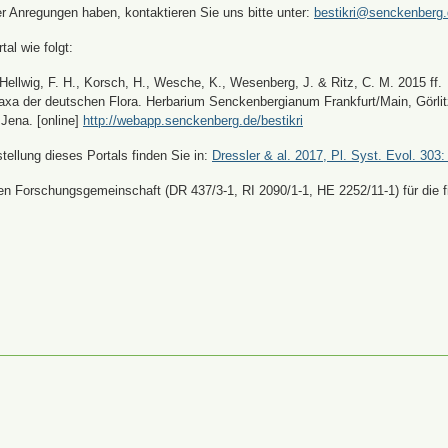
er Anregungen haben, kontaktieren Sie uns bitte unter:
bestikri@senckenberg
tal wie folgt:
, Hellwig, F. H., Korsch, H., Wesche, K., Wesenberg, J. & Ritz, C. M. 2015 ff.
xa der deutschen Flora. Herbarium Senckenbergianum Frankfurt/Main, Görli
Jena. [online]
http://webapp.senckenberg.de/bestikri
ellung dieses Portals finden Sie in:
Dressler & al. 2017, Pl. Syst. Evol. 303:
n Forschungsgemeinschaft (DR 437/3-1, RI 2090/1-1, HE 2252/11-1) für die fi