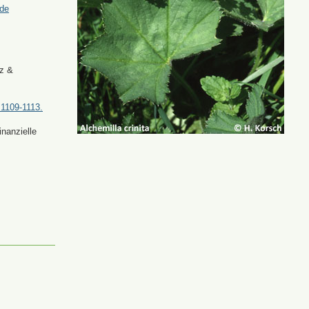
.de
tz &
 1109-1113.
nanzielle