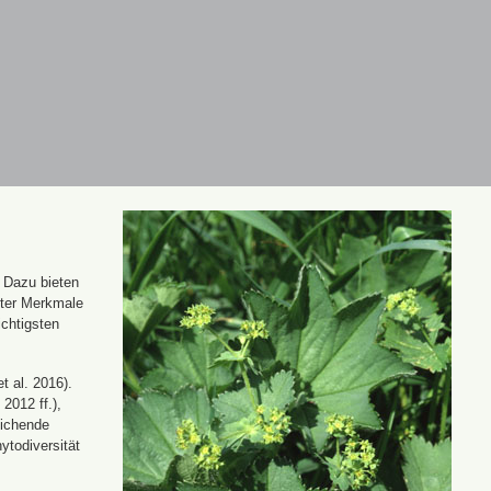
. Dazu bieten
nter Merkmale
ichtigsten
t al. 2016).
 2012 ff.),
eichende
ytodiversität