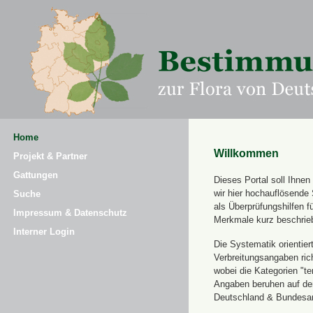
Home
Willkommen
Projekt & Partner
Gattungen
Dieses Portal soll Ihne
wir hier hochauflösende
Suche
als Überprüfungshilfen 
Impressum & Datenschutz
Merkmale kurz beschrie
Interner Login
Die Systematik orientier
Verbreitungsangaben ric
wobei die Kategorien "t
Angaben beruhen auf dem
Deutschland & Bundesamt