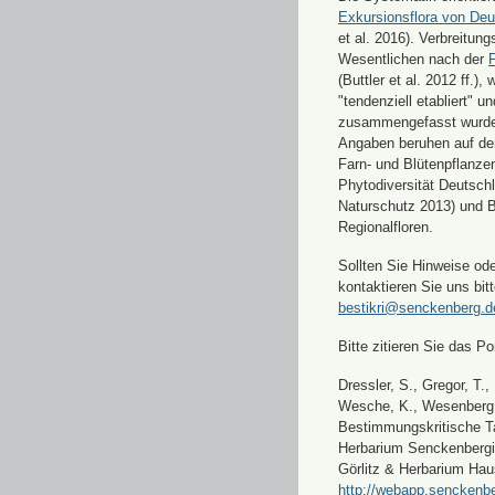
Exkursionsflora von Deu
et al. 2016). Verbreitun
Wesentlichen nach der
F
(Buttler et al. 2012 ff.),
"tendenziell etabliert" u
zusammengefasst wurde
Angaben beruhen auf de
Farn- und Blütenpflanze
Phytodiversität Deutsch
Naturschutz 2013) und 
Regionalfloren.
Sollten Sie Hinweise od
kontaktieren Sie uns bitt
bestikri@senckenberg.d
Bitte zitieren Sie das Por
Dressler, S., Gregor, T.,
Wesche, K., Wesenberg, 
Bestimmungskritische Ta
Herbarium Senckenbergi
Görlitz & Herbarium Hau
http://webapp.senckenbe