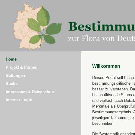
Home
Willkommen
Projekt & Partner
Gattungen
Dieses Portal soll Ihnen 
bestimmungskritische T
Suche
besser zu verstehen. Daz
Impressum & Datenschutz
hochauflösende Scans a
Interner Login
und vielfach auch Detai
Merkmale als Überprüfung
Bestimmungsergebnis. 
jeweiligen Taxa und ihr
beschrieben
Die Systematik orientier