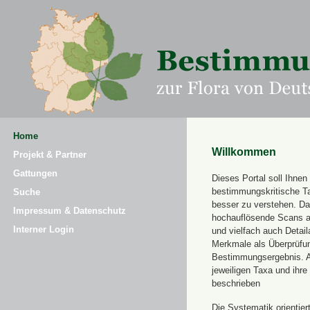
Home
Willkommen
Projekt & Partner
Gattungen
Dieses Portal soll Ihnen 
bestimmungskritische T
Suche
besser zu verstehen. Daz
Impressum & Datenschutz
hochauflösende Scans a
Interner Login
und vielfach auch Detai
Merkmale als Überprüfung
Bestimmungsergebnis. 
jeweiligen Taxa und ihr
beschrieben
Die Systematik orientier