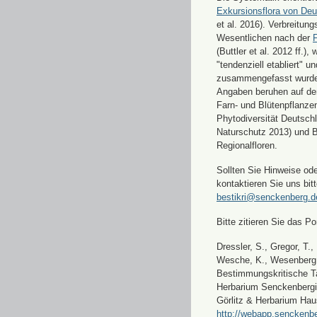
Exkursionsflora von Deu
et al. 2016). Verbreitun
Wesentlichen nach der
F
(Buttler et al. 2012 ff.),
"tendenziell etabliert" u
zusammengefasst wurde
Angaben beruhen auf de
Farn- und Blütenpflanze
Phytodiversität Deutsch
Naturschutz 2013) und 
Regionalfloren.
Sollten Sie Hinweise od
kontaktieren Sie uns bitt
bestikri@senckenberg.d
Bitte zitieren Sie das Por
Dressler, S., Gregor, T.,
Wesche, K., Wesenberg, 
Bestimmungskritische Ta
Herbarium Senckenbergi
Görlitz & Herbarium Hau
http://webapp.senckenbe