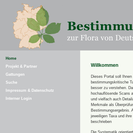
Home
Willkommen
Projekt & Partner
Gattungen
Dieses Portal soll Ihnen 
bestimmungskritische T
Suche
besser zu verstehen. Daz
Impressum & Datenschutz
hochauflösende Scans a
Interner Login
und vielfach auch Detai
Merkmale als Überprüfung
Bestimmungsergebnis. 
jeweiligen Taxa und ihr
beschrieben
Die Systematik orientier