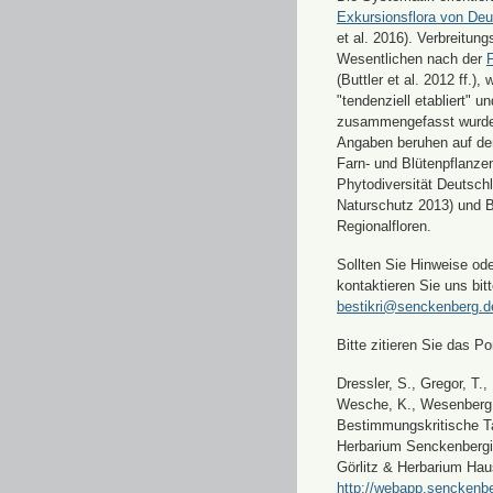
Exkursionsflora von Deu
et al. 2016). Verbreitun
Wesentlichen nach der
F
(Buttler et al. 2012 ff.),
"tendenziell etabliert" u
zusammengefasst wurde
Angaben beruhen auf de
Farn- und Blütenpflanze
Phytodiversität Deutsch
Naturschutz 2013) und 
Regionalfloren.
Sollten Sie Hinweise od
kontaktieren Sie uns bitt
bestikri@senckenberg.d
Bitte zitieren Sie das Por
Dressler, S., Gregor, T.,
Wesche, K., Wesenberg, 
Bestimmungskritische Ta
Herbarium Senckenbergi
Görlitz & Herbarium Hau
http://webapp.senckenbe