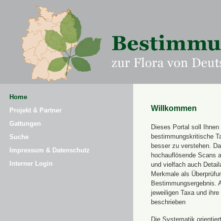
Home
Willkommen
Projekt & Partner
Gattungen
Dieses Portal soll Ihnen 
bestimmungskritische T
Suche
besser zu verstehen. Daz
Impressum & Datenschutz
hochauflösende Scans a
Interner Login
und vielfach auch Detai
Merkmale als Überprüfung
Bestimmungsergebnis. 
jeweiligen Taxa und ihr
beschrieben
Die Systematik orientier