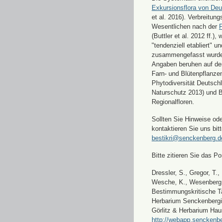
Exkursionsflora von Deu
et al. 2016). Verbreitun
Wesentlichen nach der
F
(Buttler et al. 2012 ff.),
"tendenziell etabliert" u
zusammengefasst wurde
Angaben beruhen auf de
Farn- und Blütenpflanze
Phytodiversität Deutsch
Naturschutz 2013) und 
Regionalfloren.
Sollten Sie Hinweise od
kontaktieren Sie uns bitt
bestikri@senckenberg.d
Bitte zitieren Sie das Por
Dressler, S., Gregor, T.,
Wesche, K., Wesenberg, 
Bestimmungskritische Ta
Herbarium Senckenbergi
Görlitz & Herbarium Hau
http://webapp.senckenbe