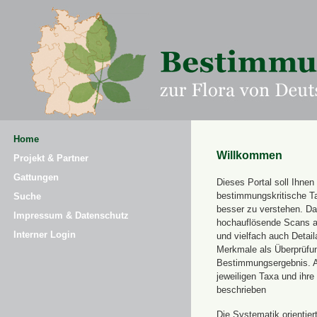
Home
Willkommen
Projekt & Partner
Gattungen
Dieses Portal soll Ihnen 
bestimmungskritische T
Suche
besser zu verstehen. Daz
Impressum & Datenschutz
hochauflösende Scans a
Interner Login
und vielfach auch Detai
Merkmale als Überprüfung
Bestimmungsergebnis. 
jeweiligen Taxa und ihr
beschrieben
Die Systematik orientier