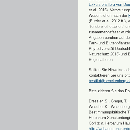
Exkursionsflora von Deu
et al. 2016). Verbreitun
Wesentlichen nach der
F
(Buttler et al. 2012 ff.),
"tendenziell etabliert" u
zusammengefasst wurde
Angaben beruhen auf de
Farn- und Blütenpflanze
Phytodiversität Deutsch
Naturschutz 2013) und 
Regionalfloren.
Sollten Sie Hinweise od
kontaktieren Sie uns bitt
bestikri@senckenberg.d
Bitte zitieren Sie das Por
Dressler, S., Gregor, T.,
Wesche, K., Wesenberg, 
Bestimmungskritische Ta
Herbarium Senckenbergi
Görlitz & Herbarium Hau
http://webapp.senckenbe