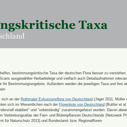
n helfen, bestimmungskritische Taxa der deutschen Flora besser zu verstehen
 Scans ausgewählter Herbarbelege und vielfach auch Detailaufnahmen releva
für Ihr Bestimmungsergebnis. Außerdem werden die jeweiligen Taxa und ihre w
ben
t sich an der
Rothmaler Exkursionsflora von Deutschland
(Jäger 2011, Müller e
hten sich im Wesentlichen nach der
Florenliste von Deutschland
(Buttler et al.
endenziell etabliert" und "unbeständig" zusammengefasst wurden. Davon abw
 Verbreitungsatlas der Farn- und Blütenpflanzen Deutschlands (Netzwerk Ph
 für Naturschutz 2013) und Bundesland- bzw. Regionalfloren.