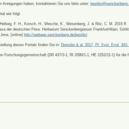
er Anregungen haben, kontaktieren Sie uns bitte unter:
bestikri@senckenberg
tal wie folgt:
, Hellwig, F. H., Korsch, H., Wesche, K., Wesenberg, J. & Ritz, C. M. 2015 ff.
xa der deutschen Flora. Herbarium Senckenbergianum Frankfurt/Main, Görli
Jena. [online]
http://webapp.senckenberg.de/bestikri
ellung dieses Portals finden Sie in:
Dressler & al. 2017, Pl. Syst. Evol. 303:
n Forschungsgemeinschaft (DR 437/3-1, RI 2090/1-1, HE 2252/11-1) für die fi