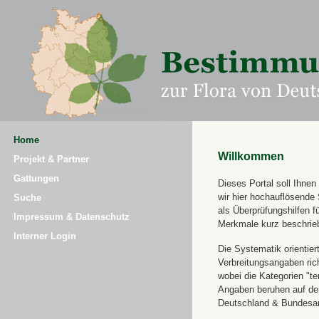
Home
Willkommen
Projekt & Partner
Gattungen
Dieses Portal soll Ihne
wir hier hochauflösende
Suche
als Überprüfungshilfen 
Impressum & Datenschutz
Merkmale kurz beschrie
Interner Login
Die Systematik orientier
Verbreitungsangaben ric
wobei die Kategorien "t
Angaben beruhen auf dem
Deutschland & Bundesamt