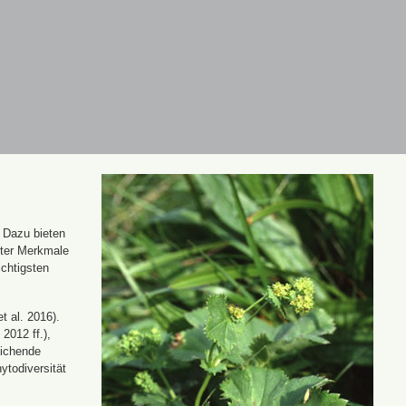
. Dazu bieten
nter Merkmale
ichtigsten
t al. 2016).
 2012 ff.),
eichende
ytodiversität