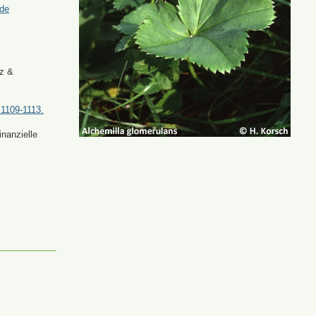
.de
tz &
 1109-1113.
nanzielle