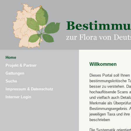
Home
Willkommen
Projekt & Partner
Gattungen
Dieses Portal soll Ihnen 
bestimmungskritische T
Suche
besser zu verstehen. Daz
Impressum & Datenschutz
hochauflösende Scans a
Interner Login
und vielfach auch Detai
Merkmale als Überprüfung
Bestimmungsergebnis. 
jeweiligen Taxa und ihr
beschrieben
Die Systematik orientier