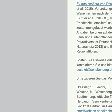
Exkursionsflora von Deu
et al. 2016). Verbreitun
Wesentlichen nach der
F
(Buttler et al. 2012 ff.),
"tendenziell etabliert" u
zusammengefasst wurde
Angaben beruhen auf de
Farn- und Blütenpflanze
Phytodiversität Deutsch
Naturschutz 2013) und 
Regionalfloren.
Sollten Sie Hinweise od
kontaktieren Sie uns bitt
bestikri@senckenberg.d
Bitte zitieren Sie das Por
Dressler, S., Gregor, T.,
Wesche, K., Wesenberg, 
Bestimmungskritische Ta
Herbarium Senckenbergi
Görlitz & Herbarium Hau
http://webapp.senckenbe