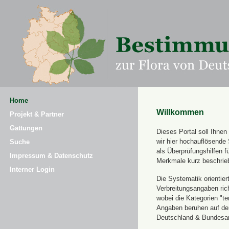
Home
Willkommen
Projekt & Partner
Gattungen
Dieses Portal soll Ihne
wir hier hochauflösende
Suche
als Überprüfungshilfen 
Impressum & Datenschutz
Merkmale kurz beschrie
Interner Login
Die Systematik orientier
Verbreitungsangaben ric
wobei die Kategorien "t
Angaben beruhen auf dem
Deutschland & Bundesamt