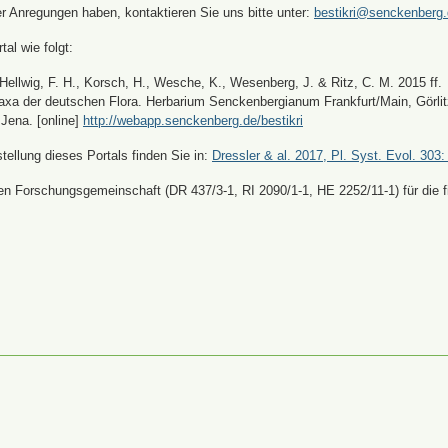
er Anregungen haben, kontaktieren Sie uns bitte unter:
bestikri@senckenberg
tal wie folgt:
, Hellwig, F. H., Korsch, H., Wesche, K., Wesenberg, J. & Ritz, C. M. 2015 ff.
xa der deutschen Flora. Herbarium Senckenbergianum Frankfurt/Main, Görli
Jena. [online]
http://webapp.senckenberg.de/bestikri
ellung dieses Portals finden Sie in:
Dressler & al. 2017, Pl. Syst. Evol. 303:
n Forschungsgemeinschaft (DR 437/3-1, RI 2090/1-1, HE 2252/11-1) für die fi