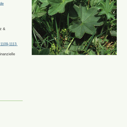
.de
tz &
 1109-1113.
nanzielle