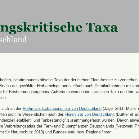
n helfen, bestimmungskritische Taxa der deutschen Flora besser zu verstehen
 Scans ausgewählter Herbarbelege und vielfach auch Detailaufnahmen releva
für Ihr Bestimmungsergebnis. Außerdem werden die jeweiligen Taxa und ihre w
ben
t sich an der
Rothmaler Exkursionsflora von Deutschland
(Jäger 2011, Müller e
hten sich im Wesentlichen nach der
Florenliste von Deutschland
(Buttler et al.
endenziell etabliert" und "unbeständig" zusammengefasst wurden. Davon abw
 Verbreitungsatlas der Farn- und Blütenpflanzen Deutschlands (Netzwerk Ph
 für Naturschutz 2013) und Bundesland- bzw. Regionalfloren.