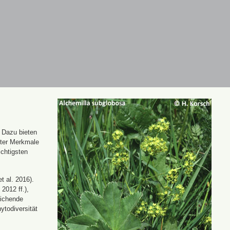
. Dazu bieten
nter Merkmale
ichtigsten
t al. 2016).
 2012 ff.),
eichende
ytodiversität