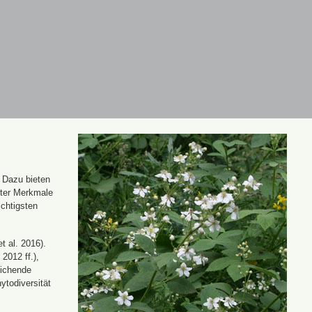
. Dazu bieten
nter Merkmale
ichtigsten
t al. 2016).
 2012 ff.),
eichende
ytodiversität