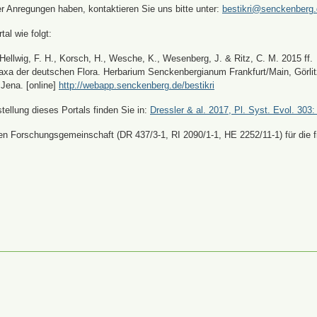
er Anregungen haben, kontaktieren Sie uns bitte unter:
bestikri@senckenberg
tal wie folgt:
, Hellwig, F. H., Korsch, H., Wesche, K., Wesenberg, J. & Ritz, C. M. 2015 ff.
xa der deutschen Flora. Herbarium Senckenbergianum Frankfurt/Main, Görli
Jena. [online]
http://webapp.senckenberg.de/bestikri
ellung dieses Portals finden Sie in:
Dressler & al. 2017, Pl. Syst. Evol. 303:
n Forschungsgemeinschaft (DR 437/3-1, RI 2090/1-1, HE 2252/11-1) für die fi