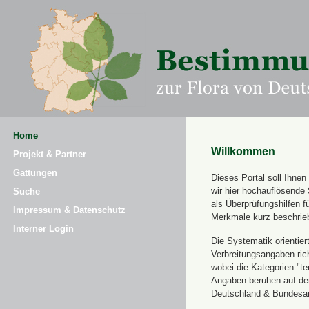
Home
Willkommen
Projekt & Partner
Gattungen
Dieses Portal soll Ihne
wir hier hochauflösende
Suche
als Überprüfungshilfen 
Impressum & Datenschutz
Merkmale kurz beschrie
Interner Login
Die Systematik orientier
Verbreitungsangaben ric
wobei die Kategorien "t
Angaben beruhen auf dem
Deutschland & Bundesamt