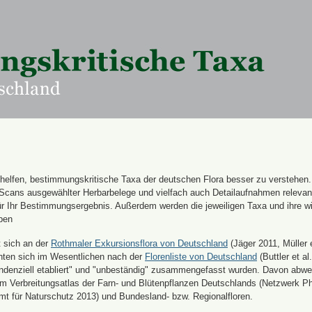
n helfen, bestimmungskritische Taxa der deutschen Flora besser zu verstehen
 Scans ausgewählter Herbarbelege und vielfach auch Detailaufnahmen releva
für Ihr Bestimmungsergebnis. Außerdem werden die jeweiligen Taxa und ihre w
ben
t sich an der
Rothmaler Exkursionsflora von Deutschland
(Jäger 2011, Müller e
hten sich im Wesentlichen nach der
Florenliste von Deutschland
(Buttler et al.
endenziell etabliert" und "unbeständig" zusammengefasst wurden. Davon abw
 Verbreitungsatlas der Farn- und Blütenpflanzen Deutschlands (Netzwerk Ph
 für Naturschutz 2013) und Bundesland- bzw. Regionalfloren.