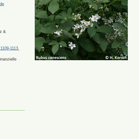
.de
tz &
 1109-1113.
nanzielle