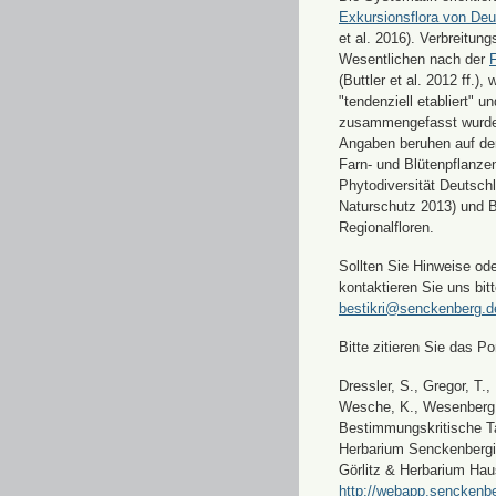
Exkursionsflora von Deu
et al. 2016). Verbreitun
Wesentlichen nach der
F
(Buttler et al. 2012 ff.),
"tendenziell etabliert" u
zusammengefasst wurde
Angaben beruhen auf de
Farn- und Blütenpflanze
Phytodiversität Deutsch
Naturschutz 2013) und 
Regionalfloren.
Sollten Sie Hinweise od
kontaktieren Sie uns bitt
bestikri@senckenberg.d
Bitte zitieren Sie das Por
Dressler, S., Gregor, T.,
Wesche, K., Wesenberg, 
Bestimmungskritische Ta
Herbarium Senckenbergi
Görlitz & Herbarium Hau
http://webapp.senckenbe