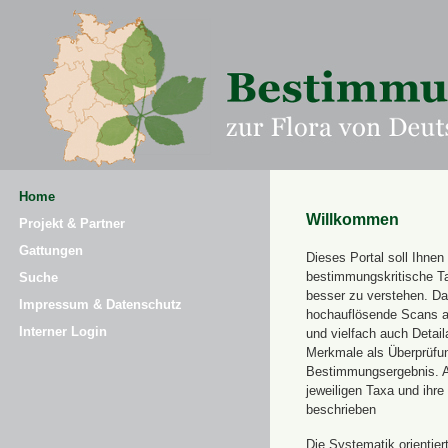
Home
Willkommen
Projekt & Partner
Gattungen
Dieses Portal soll Ihnen 
bestimmungskritische T
Suche
besser zu verstehen. Daz
Impressum & Datenschutz
hochauflösende Scans a
Interner Login
und vielfach auch Detai
Merkmale als Überprüfung
Bestimmungsergebnis. 
jeweiligen Taxa und ihr
beschrieben
Die Systematik orientier