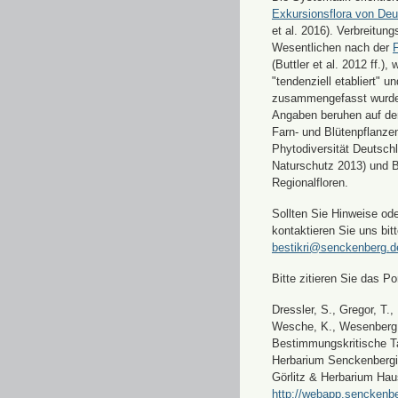
Exkursionsflora von Deu
et al. 2016). Verbreitun
Wesentlichen nach der
F
(Buttler et al. 2012 ff.),
"tendenziell etabliert" u
zusammengefasst wurde
Angaben beruhen auf de
Farn- und Blütenpflanze
Phytodiversität Deutsch
Naturschutz 2013) und 
Regionalfloren.
Sollten Sie Hinweise od
kontaktieren Sie uns bitt
bestikri@senckenberg.d
Bitte zitieren Sie das Por
Dressler, S., Gregor, T.,
Wesche, K., Wesenberg, 
Bestimmungskritische Ta
Herbarium Senckenbergi
Görlitz & Herbarium Hau
http://webapp.senckenbe