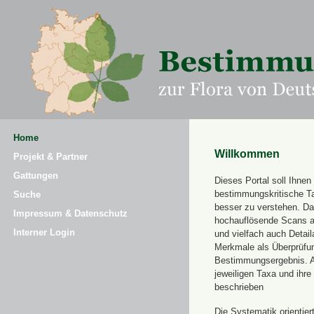
Home
Willkommen
Projekt & Partner
Gattungen
Dieses Portal soll Ihnen 
bestimmungskritische T
Suche
besser zu verstehen. Daz
Impressum & Datenschutz
hochauflösende Scans a
Interner Login
und vielfach auch Detai
Merkmale als Überprüfung
Bestimmungsergebnis. 
jeweiligen Taxa und ihr
beschrieben
Die Systematik orientier