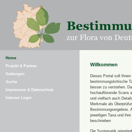
Home
Willkommen
Projekt & Partner
Gattungen
Dieses Portal soll Ihnen 
bestimmungskritische T
Suche
besser zu verstehen. Daz
Impressum & Datenschutz
hochauflösende Scans a
Interner Login
und vielfach auch Detai
Merkmale als Überprüfung
Bestimmungsergebnis. 
jeweiligen Taxa und ihr
beschrieben
Die Systematik orientier