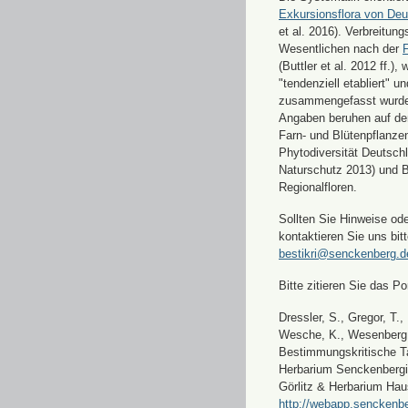
Exkursionsflora von Deu
et al. 2016). Verbreitun
Wesentlichen nach der
F
(Buttler et al. 2012 ff.),
"tendenziell etabliert" u
zusammengefasst wurde
Angaben beruhen auf de
Farn- und Blütenpflanze
Phytodiversität Deutsch
Naturschutz 2013) und 
Regionalfloren.
Sollten Sie Hinweise od
kontaktieren Sie uns bitt
bestikri@senckenberg.d
Bitte zitieren Sie das Por
Dressler, S., Gregor, T.,
Wesche, K., Wesenberg, 
Bestimmungskritische Ta
Herbarium Senckenbergi
Görlitz & Herbarium Hau
http://webapp.senckenbe