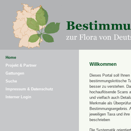
Home
Willkommen
Projekt & Partner
Gattungen
Dieses Portal soll Ihnen 
bestimmungskritische T
Suche
besser zu verstehen. Daz
Impressum & Datenschutz
hochauflösende Scans a
Interner Login
und vielfach auch Detai
Merkmale als Überprüfung
Bestimmungsergebnis. 
jeweiligen Taxa und ihr
beschrieben
Die Systematik orientier