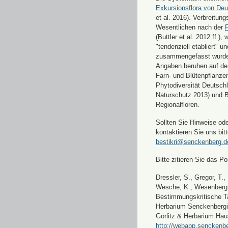
Exkursionsflora von Deu
et al. 2016). Verbreitun
Wesentlichen nach der
F
(Buttler et al. 2012 ff.),
"tendenziell etabliert" u
zusammengefasst wurde
Angaben beruhen auf de
Farn- und Blütenpflanze
Phytodiversität Deutsch
Naturschutz 2013) und 
Regionalfloren.
Sollten Sie Hinweise od
kontaktieren Sie uns bitt
bestikri@senckenberg.d
Bitte zitieren Sie das Por
Dressler, S., Gregor, T.,
Wesche, K., Wesenberg, 
Bestimmungskritische Ta
Herbarium Senckenbergi
Görlitz & Herbarium Hau
http://webapp.senckenbe