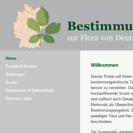
Home
Willkommen
Projekt & Partner
Gattungen
Dieses Portal soll Ihnen 
bestimmungskritische T
Suche
besser zu verstehen. Daz
Impressum & Datenschutz
hochauflösende Scans a
Interner Login
und vielfach auch Detai
Merkmale als Überprüfung
Bestimmungsergebnis. 
jeweiligen Taxa und ihr
beschrieben
Die Systematik orientier