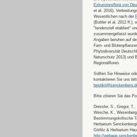
Exkursionsflora von Deu
et al. 2016). Verbreitun
Wesentlichen nach der
F
(Buttler et al. 2012 ff.),
"tendenziell etabliert" u
zusammengefasst wurde
Angaben beruhen auf de
Farn- und Blütenpflanze
Phytodiversität Deutsch
Naturschutz 2013) und 
Regionalfloren.
Sollten Sie Hinweise od
kontaktieren Sie uns bitt
bestikri@senckenberg.d
Bitte zitieren Sie das Por
Dressler, S., Gregor, T.,
Wesche, K., Wesenberg, 
Bestimmungskritische Ta
Herbarium Senckenbergi
Görlitz & Herbarium Hau
http://webapp.senckenbe